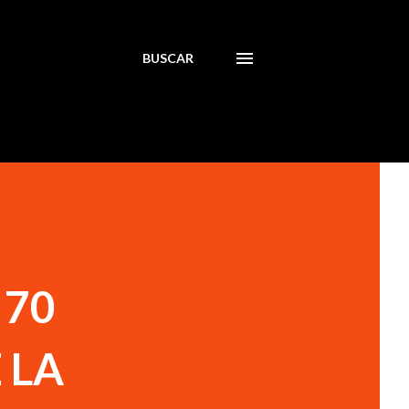
BUSCAR
 70
 LA