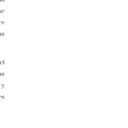
se
re
as
el
un
 y
es