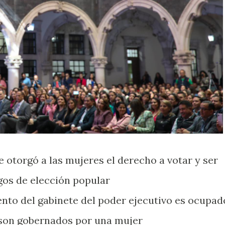
se otorgó a las mujeres el derecho a votar y ser
gos de elección popular
ento del gabinete del poder ejecutivo es ocupad
 son gobernados por una mujer