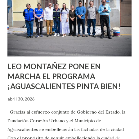
aprender y nuevas experiencias que conocer. Si eres una
chica y aún no has tenido relaciones sexuales, tal vez
pienses que el sexo será increíble y no puedas esperar para
experimentarlo, pero como cualquier persona con
experiencia te dirá, siempre es mejor cuando ambas partes
son suficientemen...
LEO MONTAÑEZ PONE EN
MARCHA EL PROGRAMA
¡AGUASCALIENTES PINTA BIEN!
abril 30, 2026
Gracias al esfuerzo conjunto de Gobierno del Estado, la
Fundación Corazón Urbano y el Municipio de
Aguascalientes se embellecerán las fachadas de la ciudad
Con el propósito de seguir embelleciendo la ciudad de