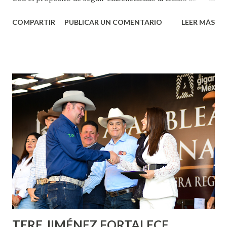
Aguascalientes, la mañana de este jueves, el presidente
COMPARTIR
PUBLICAR UN COMENTARIO
LEER MÁS
municipal, Leo Montañez dio inicio al programa
¡Aguascalientes Pinta Bien!, a través del cual se pintarán
fachadas en diversos puntos de la capital, gracias a la suma
de esfuerzos entre Gobierno del Estado, la Fundación
Corazón Urbano y el Municipio capital. Leo Montañez
informó que en este programa se usarán cerca de 90 mil
metros cuadrados de pintura, para dar inicio en la calle
Nieto, entre Jesús F. Elizondo y la calle 22 de Octubre, con
lo que se aplicará pintura en 66 casas. Posteriormente se
llevará este programa a Villas de Nuestra Señora de la
Asunción, Avenida Alameda y Decreto 27 de Septiembre, en
los edificios FOVISSSTE Ojo de Agua, en la comunidad
Norias de Paso Hondo y en los edificios de...
TERE JIMÉNEZ FORTALECE