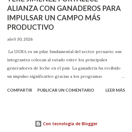
ALIANZA CON GANADEROS PARA
IMPULSAR UN CAMPO MÁS
PRODUCTIVO
abril 30, 2026
La UGRA es un pilar fundamental del sector pecuario; sus
integrantes colocan al estado entre los principales
generadores de leche en el país La ganadería ha recibido
un impulso significativo gracias a los programas
implementados por la gobernadora Como una clara
COMPARTIR
PUBLICAR UN COMENTARIO
LEER MÁS
muestra de su respaldo firme y decidido al campo, la
gobernadora Tere Jiménez clausuró la Asamblea General
Ordinaria de la Unión Ganadera Regional de Aguascalientes
(UGRA), realizada en la Isla San Marcos, donde reafirmó su
Con tecnología de Blogger
compromiso de trabajar de la mano con los productores