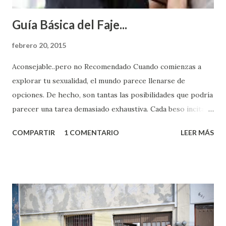
Guía Básica del Faje...
febrero 20, 2015
Aconsejable..pero no Recomendado Cuando comienzas a
explorar tu sexualidad, el mundo parece llenarse de
opciones. De hecho, son tantas las posibilidades que podría
parecer una tarea demasiado exhaustiva. Cada beso incita
algo nuevo y cada roce de tu piel contra la suya estimula
COMPARTIR
1 COMENTARIO
LEER MÁS
partes de ti que jamás hubieras imaginado. El problema es
que se supone que deberías saber todo sobre el sexo
incluso antes de haberlo experimentado. Es como si la vida
esperara que estés lista para lo que sea cuando aún no
conoces ni la mitad de lo que deberías saber. Pero incluso
quienes ya han tenido relaciones sexuales no son expertos
o expertas en el tema. Siempre hay algo nuevo que