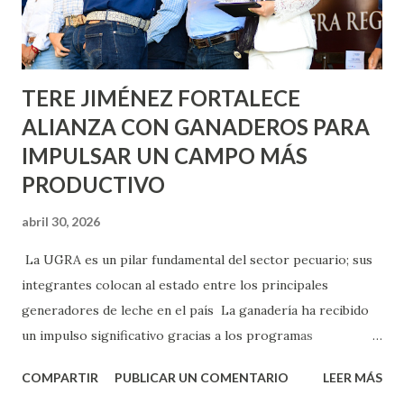
los edificios FOVISSSTE Ojo de Agua, en la comunidad
Norias de Paso Hondo y en los edificios de...
TERE JIMÉNEZ FORTALECE
ALIANZA CON GANADEROS PARA
IMPULSAR UN CAMPO MÁS
PRODUCTIVO
abril 30, 2026
La UGRA es un pilar fundamental del sector pecuario; sus
integrantes colocan al estado entre los principales
generadores de leche en el país La ganadería ha recibido
un impulso significativo gracias a los programas
implementados por la gobernadora Como una clara
COMPARTIR
PUBLICAR UN COMENTARIO
LEER MÁS
muestra de su respaldo firme y decidido al campo, la