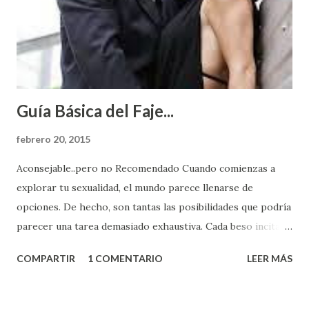
Guía Básica del Faje...
febrero 20, 2015
Aconsejable..pero no Recomendado Cuando comienzas a
explorar tu sexualidad, el mundo parece llenarse de
opciones. De hecho, son tantas las posibilidades que podría
parecer una tarea demasiado exhaustiva. Cada beso incita
algo nuevo y cada roce de tu piel contra la suya estimula
COMPARTIR
1 COMENTARIO
LEER MÁS
partes de ti que jamás hubieras imaginado. El problema es
que se supone que deberías saber todo sobre el sexo
incluso antes de haberlo experimentado. Es como si la vida