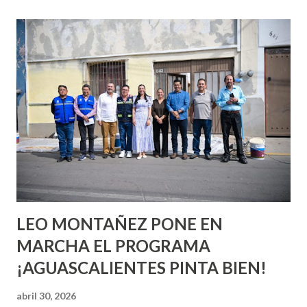
esperara que estés lista para lo que sea cuando aún no
conoces ni la mitad de lo que deberías saber. Pero incluso
quienes ya han tenido relaciones sexuales no son expertos
o expertas en el tema. Siempre hay algo nuevo que
aprender y nuevas experiencias que conocer. Si eres una
chica y aún no has tenido relaciones sexuales, tal vez
pienses que el sexo será increíble y no puedas esperar para
experimentarlo, pero como cualquier persona con
experiencia te dirá, siempre es mejor cuando ambas partes
son suficientemen...
LEO MONTAÑEZ PONE EN
MARCHA EL PROGRAMA
¡AGUASCALIENTES PINTA BIEN!
abril 30, 2026