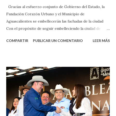
Gracias al esfuerzo conjunto de Gobierno del Estado, la
Fundación Corazón Urbano y el Municipio de
Aguascalientes se embellecerán las fachadas de la ciudad
Con el propósito de seguir embelleciendo la ciudad de
Aguascalientes, la mañana de este jueves, el presidente
COMPARTIR
PUBLICAR UN COMENTARIO
LEER MÁS
municipal, Leo Montañez dio inicio al programa
¡Aguascalientes Pinta Bien!, a través del cual se pintarán
fachadas en diversos puntos de la capital, gracias a la suma
de esfuerzos entre Gobierno del Estado, la Fundación
Corazón Urbano y el Municipio capital. Leo Montañez
informó que en este programa se usarán cerca de 90 mil
metros cuadrados de pintura, para dar inicio en la calle
Nieto, entre Jesús F. Elizondo y la calle 22 de Octubre, con
lo que se aplicará pintura en 66 casas. Posteriormente se
llevará este programa a Villas de Nuestra Señora de la
Asunción, Avenida Alameda y Decreto 27 de Septiembre, en