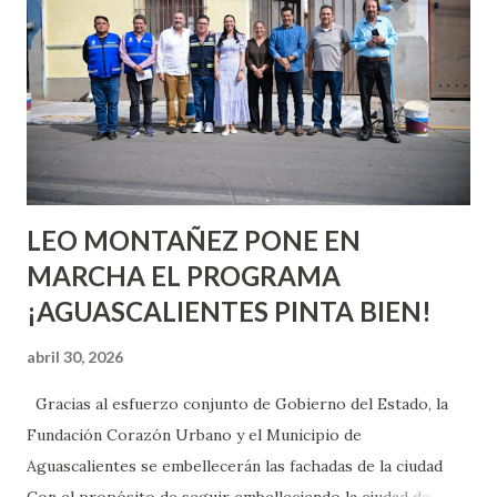
aprender y nuevas experiencias que conocer. Si eres una
chica y aún no has tenido relaciones sexuales, tal vez
pienses que el sexo será increíble y no puedas esperar para
experimentarlo, pero como cualquier persona con
experiencia te dirá, siempre es mejor cuando ambas partes
son suficientemen...
LEO MONTAÑEZ PONE EN
MARCHA EL PROGRAMA
¡AGUASCALIENTES PINTA BIEN!
abril 30, 2026
Gracias al esfuerzo conjunto de Gobierno del Estado, la
Fundación Corazón Urbano y el Municipio de
Aguascalientes se embellecerán las fachadas de la ciudad
Con el propósito de seguir embelleciendo la ciudad de