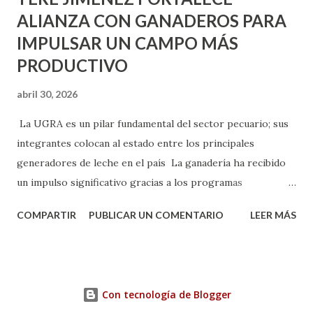
ALIANZA CON GANADEROS PARA
IMPULSAR UN CAMPO MÁS
PRODUCTIVO
abril 30, 2026
La UGRA es un pilar fundamental del sector pecuario; sus
integrantes colocan al estado entre los principales
generadores de leche en el país La ganadería ha recibido
un impulso significativo gracias a los programas
implementados por la gobernadora Como una clara
COMPARTIR
PUBLICAR UN COMENTARIO
LEER MÁS
muestra de su respaldo firme y decidido al campo, la
gobernadora Tere Jiménez clausuró la Asamblea General
Ordinaria de la Unión Ganadera Regional de Aguascalientes
(UGRA), realizada en la Isla San Marcos, donde reafirmó su
Con tecnología de Blogger
compromiso de trabajar de la mano con los productores