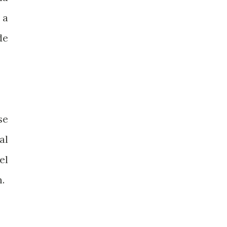
 a
de
se
al
el
.