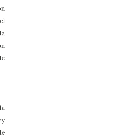
ón
el
la
ón
de
la
ey
de