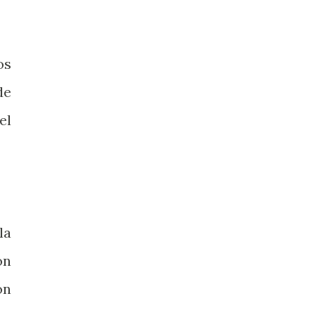
os
de
el
la
ón
ón