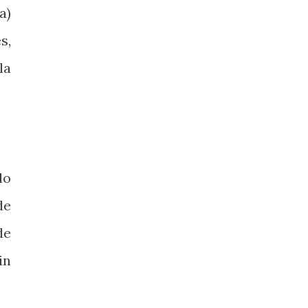
a)
s,
la
do
de
de
in