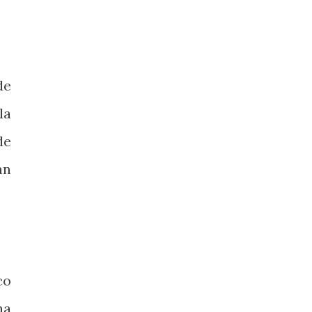
de
la
de
án
co
na