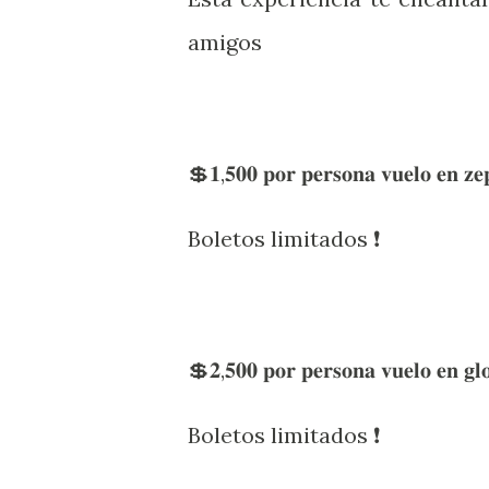
amigos
💲𝟏,𝟓𝟎𝟎 𝐩𝐨𝐫 𝐩𝐞𝐫𝐬𝐨𝐧𝐚 𝐯𝐮𝐞𝐥𝐨 𝐞𝐧 𝐳𝐞𝐩
Boletos limitados ❗️
💲𝟐,𝟓𝟎𝟎 𝐩𝐨𝐫 𝐩𝐞𝐫𝐬𝐨𝐧𝐚 𝐯𝐮𝐞𝐥𝐨 𝐞𝐧 𝐠𝐥𝐨
Boletos limitados ❗️