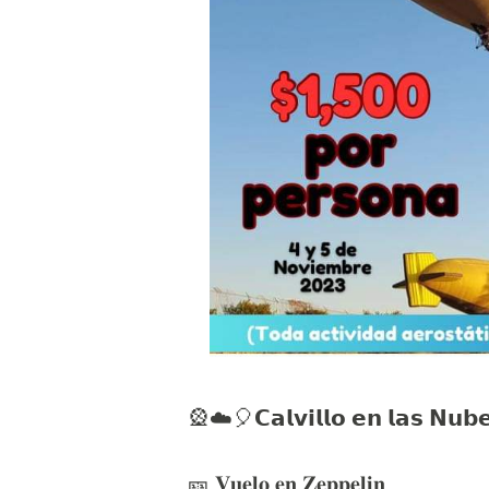
🎡☁️🎈𝗖𝗮𝗹𝘃𝗶𝗹𝗹𝗼 𝗲𝗻 𝗹𝗮𝘀 𝗡𝘂
🎫 𝐕𝐮𝐞𝐥𝐨 𝐞𝐧 𝐙𝐞𝐩𝐩𝐞𝐥𝐢𝐧