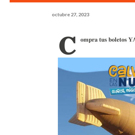
octubre 27, 2023
𝐂
𝐨𝐦𝐩𝐫𝐚 𝐭𝐮𝐬 𝐛𝐨𝐥𝐞𝐭𝐨𝐬 𝐘