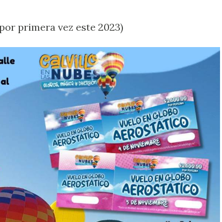
á𝐭𝐢𝐜𝐨 (por primera vez este 2023)