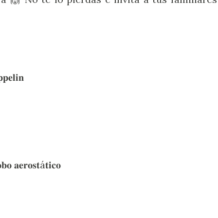
𝐩𝐞𝐥𝐢𝐧
𝐛𝐨 𝐚𝐞𝐫𝐨𝐬𝐭á𝐭𝐢𝐜𝐨