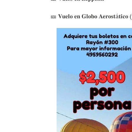
🎫 𝐕𝐮𝐞𝐥𝐨 𝐞𝐧 𝐆𝐥𝐨𝐛𝐨 𝐀𝐞𝐫𝐨𝐬