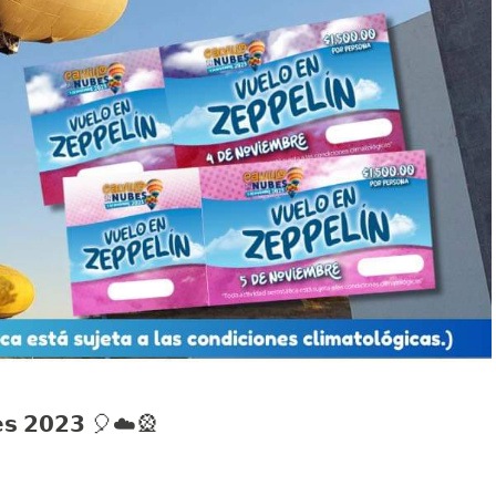
𝗲𝘀 𝟮𝟬𝟮𝟯 🎈☁️🎡