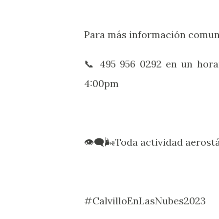
Para más información comun
📞 495 956 0292 en un hora
4:00pm
👁️‍🗨️🌬️Toda actividad aeros
#CalvilloEnLasNubes2023