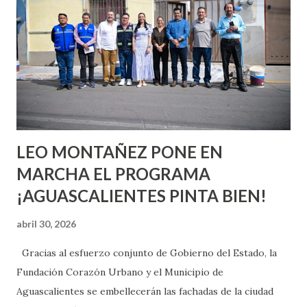
aprender y nuevas experiencias que conocer. Si eres una
chica y aún no has tenido relaciones sexuales, tal vez
pienses que el sexo será increíble y no puedas esperar para
experimentarlo, pero como cualquier persona con
experiencia te dirá, siempre es mejor cuando ambas partes
son suficientemen...
LEO MONTAÑEZ PONE EN
MARCHA EL PROGRAMA
¡AGUASCALIENTES PINTA BIEN!
abril 30, 2026
Gracias al esfuerzo conjunto de Gobierno del Estado, la
Fundación Corazón Urbano y el Municipio de
Aguascalientes se embellecerán las fachadas de la ciudad