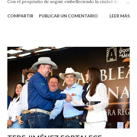
Con el propósito de seguir embelleciendo la ciudad de
Aguascalientes, la mañana de este jueves, el presidente
COMPARTIR
PUBLICAR UN COMENTARIO
LEER MÁS
municipal, Leo Montañez dio inicio al programa
¡Aguascalientes Pinta Bien!, a través del cual se pintarán
fachadas en diversos puntos de la capital, gracias a la suma
de esfuerzos entre Gobierno del Estado, la Fundación
Corazón Urbano y el Municipio capital. Leo Montañez
informó que en este programa se usarán cerca de 90 mil
metros cuadrados de pintura, para dar inicio en la calle
Nieto, entre Jesús F. Elizondo y la calle 22 de Octubre, con
lo que se aplicará pintura en 66 casas. Posteriormente se
llevará este programa a Villas de Nuestra Señora de la
Asunción, Avenida Alameda y Decreto 27 de Septiembre, en
los edificios FOVISSSTE Ojo de Agua, en la comunidad
Norias de Paso Hondo y en los edificios de...