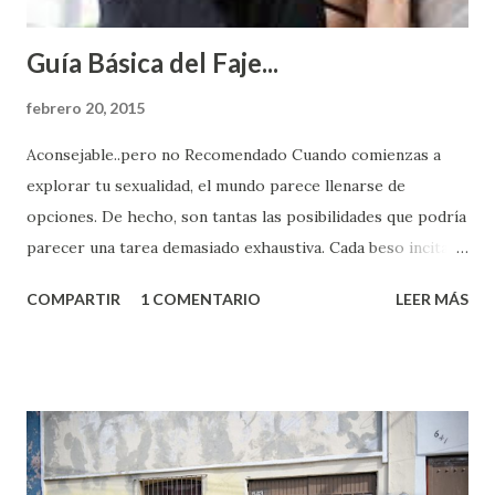
Guía Básica del Faje...
febrero 20, 2015
Aconsejable..pero no Recomendado Cuando comienzas a
explorar tu sexualidad, el mundo parece llenarse de
opciones. De hecho, son tantas las posibilidades que podría
parecer una tarea demasiado exhaustiva. Cada beso incita
algo nuevo y cada roce de tu piel contra la suya estimula
COMPARTIR
1 COMENTARIO
LEER MÁS
partes de ti que jamás hubieras imaginado. El problema es
que se supone que deberías saber todo sobre el sexo
incluso antes de haberlo experimentado. Es como si la vida
esperara que estés lista para lo que sea cuando aún no
conoces ni la mitad de lo que deberías saber. Pero incluso
quienes ya han tenido relaciones sexuales no son expertos
o expertas en el tema. Siempre hay algo nuevo que