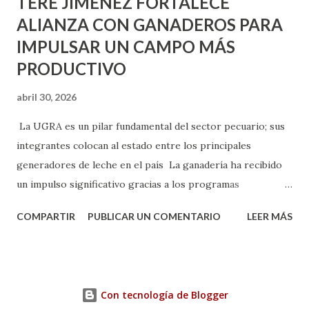
TERE JIMÉNEZ FORTALECE
ALIANZA CON GANADEROS PARA
IMPULSAR UN CAMPO MÁS
PRODUCTIVO
abril 30, 2026
La UGRA es un pilar fundamental del sector pecuario; sus
integrantes colocan al estado entre los principales
generadores de leche en el país La ganadería ha recibido
un impulso significativo gracias a los programas
implementados por la gobernadora Como una clara
COMPARTIR
PUBLICAR UN COMENTARIO
LEER MÁS
muestra de su respaldo firme y decidido al campo, la
gobernadora Tere Jiménez clausuró la Asamblea General
Ordinaria de la Unión Ganadera Regional de Aguascalientes
(UGRA), realizada en la Isla San Marcos, donde reafirmó su
Con tecnología de Blogger
compromiso de trabajar de la mano con los productores