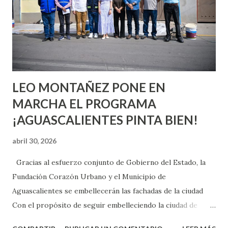
chica y aún no has tenido relaciones sexuales, tal vez
pienses que el sexo será increíble y no puedas esperar para
experimentarlo, pero como cualquier persona con
experiencia te dirá, siempre es mejor cuando ambas partes
son suficientemen...
LEO MONTAÑEZ PONE EN
MARCHA EL PROGRAMA
¡AGUASCALIENTES PINTA BIEN!
abril 30, 2026
Gracias al esfuerzo conjunto de Gobierno del Estado, la
Fundación Corazón Urbano y el Municipio de
Aguascalientes se embellecerán las fachadas de la ciudad
Con el propósito de seguir embelleciendo la ciudad de
Aguascalientes, la mañana de este jueves, el presidente