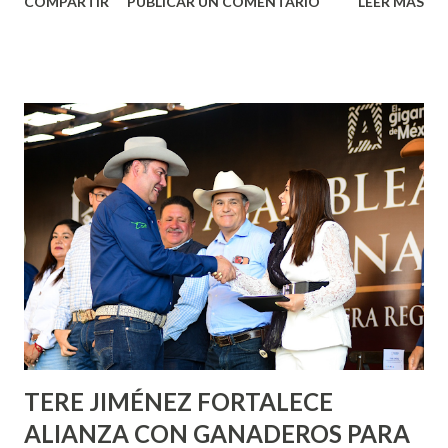
COMPARTIR
PUBLICAR UN COMENTARIO
LEER MÁS
municipal, Leo Montañez dio inicio al programa
¡Aguascalientes Pinta Bien!, a través del cual se pintarán
fachadas en diversos puntos de la capital, gracias a la suma
de esfuerzos entre Gobierno del Estado, la Fundación
Corazón Urbano y el Municipio capital. Leo Montañez
informó que en este programa se usarán cerca de 90 mil
metros cuadrados de pintura, para dar inicio en la calle
Nieto, entre Jesús F. Elizondo y la calle 22 de Octubre, con
lo que se aplicará pintura en 66 casas. Posteriormente se
llevará este programa a Villas de Nuestra Señora de la
Asunción, Avenida Alameda y Decreto 27 de Septiembre, en
los edificios FOVISSSTE Ojo de Agua, en la comunidad
Norias de Paso Hondo y en los edificios de...
TERE JIMÉNEZ FORTALECE
ALIANZA CON GANADEROS PARA