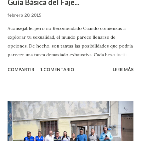
Guía Básica del Faje...
febrero 20, 2015
Aconsejable..pero no Recomendado Cuando comienzas a
explorar tu sexualidad, el mundo parece llenarse de
opciones. De hecho, son tantas las posibilidades que podría
parecer una tarea demasiado exhaustiva. Cada beso incita
algo nuevo y cada roce de tu piel contra la suya estimula
COMPARTIR
1 COMENTARIO
LEER MÁS
partes de ti que jamás hubieras imaginado. El problema es
que se supone que deberías saber todo sobre el sexo
incluso antes de haberlo experimentado. Es como si la vida
esperara que estés lista para lo que sea cuando aún no
conoces ni la mitad de lo que deberías saber. Pero incluso
quienes ya han tenido relaciones sexuales no son expertos
o expertas en el tema. Siempre hay algo nuevo que
aprender y nuevas experiencias que conocer. Si eres una