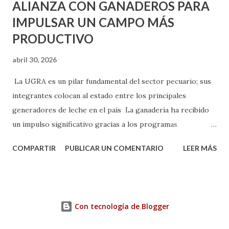
ALIANZA CON GANADEROS PARA
IMPULSAR UN CAMPO MÁS
PRODUCTIVO
abril 30, 2026
La UGRA es un pilar fundamental del sector pecuario; sus
integrantes colocan al estado entre los principales
generadores de leche en el país La ganadería ha recibido
un impulso significativo gracias a los programas
implementados por la gobernadora Como una clara
COMPARTIR
PUBLICAR UN COMENTARIO
LEER MÁS
muestra de su respaldo firme y decidido al campo, la
gobernadora Tere Jiménez clausuró la Asamblea General
Ordinaria de la Unión Ganadera Regional de Aguascalientes
(UGRA), realizada en la Isla San Marcos, donde reafirmó su
Con tecnología de Blogger
compromiso de trabajar de la mano con los productores
para consolidar una ganadería más fuerte, productiva y con