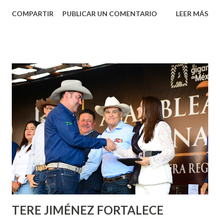
Aguascalientes, la mañana de este jueves, el presidente
COMPARTIR
PUBLICAR UN COMENTARIO
LEER MÁS
municipal, Leo Montañez dio inicio al programa
¡Aguascalientes Pinta Bien!, a través del cual se pintarán
fachadas en diversos puntos de la capital, gracias a la suma
de esfuerzos entre Gobierno del Estado, la Fundación
Corazón Urbano y el Municipio capital. Leo Montañez
informó que en este programa se usarán cerca de 90 mil
metros cuadrados de pintura, para dar inicio en la calle
Nieto, entre Jesús F. Elizondo y la calle 22 de Octubre, con
lo que se aplicará pintura en 66 casas. Posteriormente se
llevará este programa a Villas de Nuestra Señora de la
Asunción, Avenida Alameda y Decreto 27 de Septiembre, en
los edificios FOVISSSTE Ojo de Agua, en la comunidad
Norias de Paso Hondo y en los edificios de...
TERE JIMÉNEZ FORTALECE