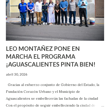
aprender y nuevas experiencias que conocer. Si eres una
chica y aún no has tenido relaciones sexuales, tal vez
pienses que el sexo será increíble y no puedas esperar para
experimentarlo, pero como cualquier persona con
experiencia te dirá, siempre es mejor cuando ambas partes
son suficientemen...
LEO MONTAÑEZ PONE EN
MARCHA EL PROGRAMA
¡AGUASCALIENTES PINTA BIEN!
abril 30, 2026
Gracias al esfuerzo conjunto de Gobierno del Estado, la
Fundación Corazón Urbano y el Municipio de
Aguascalientes se embellecerán las fachadas de la ciudad
Con el propósito de seguir embelleciendo la ciudad de