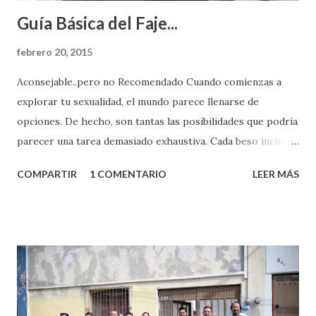
Guía Básica del Faje...
febrero 20, 2015
Aconsejable..pero no Recomendado Cuando comienzas a
explorar tu sexualidad, el mundo parece llenarse de
opciones. De hecho, son tantas las posibilidades que podría
parecer una tarea demasiado exhaustiva. Cada beso incita
algo nuevo y cada roce de tu piel contra la suya estimula
COMPARTIR
1 COMENTARIO
LEER MÁS
partes de ti que jamás hubieras imaginado. El problema es
que se supone que deberías saber todo sobre el sexo
incluso antes de haberlo experimentado. Es como si la vida
esperara que estés lista para lo que sea cuando aún no
conoces ni la mitad de lo que deberías saber. Pero incluso
quienes ya han tenido relaciones sexuales no son expertos
o expertas en el tema. Siempre hay algo nuevo que