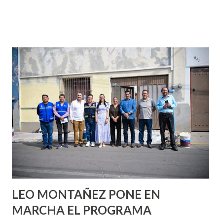
partes de ti que jamás hubieras imaginado. El problema es
que se supone que deberías saber todo sobre el sexo
incluso antes de haberlo experimentado. Es como si la vida
esperara que estés lista para lo que sea cuando aún no
conoces ni la mitad de lo que deberías saber. Pero incluso
quienes ya han tenido relaciones sexuales no son expertos
o expertas en el tema. Siempre hay algo nuevo que
aprender y nuevas experiencias que conocer. Si eres una
chica y aún no has tenido relaciones sexuales, tal vez
pienses que el sexo será increíble y no puedas esperar para
experimentarlo, pero como cualquier persona con
experiencia te dirá, siempre es mejor cuando ambas partes
son suficientemen...
LEO MONTAÑEZ PONE EN
MARCHA EL PROGRAMA