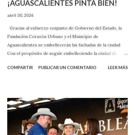
¡AGUASCALIENTES PINTA BIEN!
abril 30, 2026
Gracias al esfuerzo conjunto de Gobierno del Estado, la
Fundación Corazón Urbano y el Municipio de
Aguascalientes se embellecerán las fachadas de la ciudad
Con el propósito de seguir embelleciendo la ciudad de
Aguascalientes, la mañana de este jueves, el presidente
COMPARTIR
PUBLICAR UN COMENTARIO
LEER MÁS
municipal, Leo Montañez dio inicio al programa
¡Aguascalientes Pinta Bien!, a través del cual se pintarán
fachadas en diversos puntos de la capital, gracias a la suma
de esfuerzos entre Gobierno del Estado, la Fundación
Corazón Urbano y el Municipio capital. Leo Montañez
informó que en este programa se usarán cerca de 90 mil
metros cuadrados de pintura, para dar inicio en la calle
Nieto, entre Jesús F. Elizondo y la calle 22 de Octubre, con