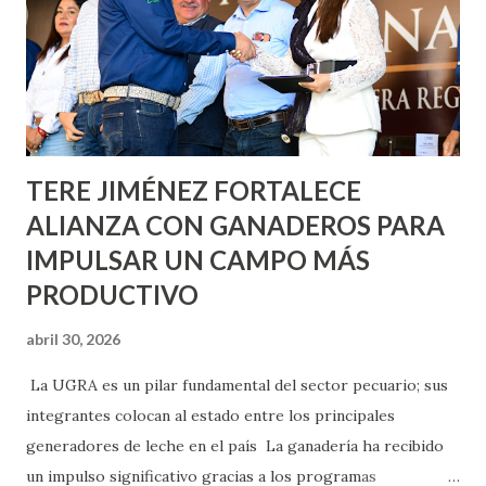
lo que se aplicará pintura en 66 casas. Posteriormente se
llevará este programa a Villas de Nuestra Señora de la
Asunción, Avenida Alameda y Decreto 27 de Septiembre, en
los edificios FOVISSSTE Ojo de Agua, en la comunidad
Norias de Paso Hondo y en los edificios de...
TERE JIMÉNEZ FORTALECE
ALIANZA CON GANADEROS PARA
IMPULSAR UN CAMPO MÁS
PRODUCTIVO
abril 30, 2026
La UGRA es un pilar fundamental del sector pecuario; sus
integrantes colocan al estado entre los principales
generadores de leche en el país La ganadería ha recibido
un impulso significativo gracias a los programas