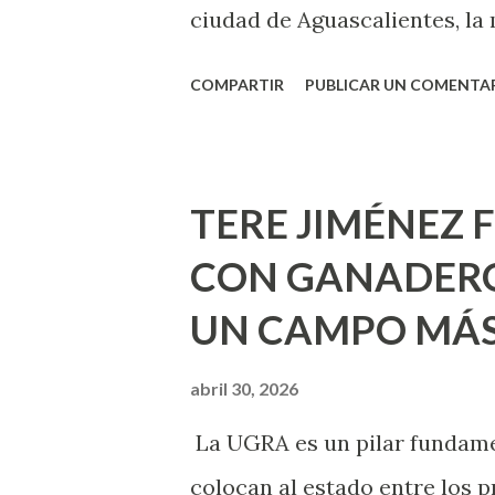
ciudad de Aguascalientes, la 
municipal, Leo Montañez dio
COMPARTIR
PUBLICAR UN COMENTA
Pinta Bien!, a través del cua
de la capital, gracias a la s
Estado, la Fundación Corazón
TERE JIMÉNEZ 
Montañez informó que en est
CON GANADERO
metros cuadrados de pintura, 
UN CAMPO MÁS
Jesús F. Elizondo y la calle 2
pintura en 66 casas. Posterio
abril 30, 2026
de Nuestra Señora de la Asu
La UGRA es un pilar fundamen
Septiembre, en los edificios
colocan al estado entre los p