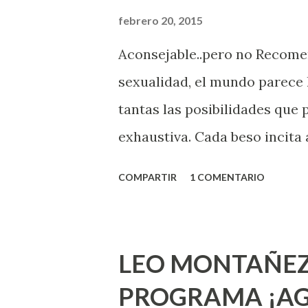
febrero 20, 2015
Aconsejable..pero no Recom
sexualidad, el mundo parece 
tantas las posibilidades que
exhaustiva. Cada beso incita 
la suya estimula partes de t
COMPARTIR
1 COMENTARIO
problema es que se supone qu
incluso antes de haberlo exp
que estés lista para lo que s
LEO MONTAÑEZ
lo que deberías saber. Pero 
PROGRAMA ¡AG
sexuales no son expertos o e