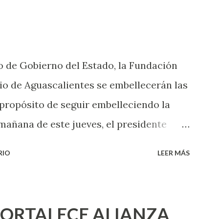
 experiencias que conocer. Si eres una
aciones sexuales, tal vez pienses que el
das esperar para experimentarlo, pero
 de Gobierno del Estado, la Fundación
xperiencia te dirá, siempre es mejor
o de Aguascalientes se embellecerán las
cientemen...
 propósito de seguir embelleciendo la
mañana de este jueves, el presidente
 inicio al programa ¡Aguascalientes
RIO
LEER MÁS
l se pintarán fachadas en diversos puntos
uma de esfuerzos entre Gobierno del
 Urbano y el Municipio capital. Leo
FORTALECE ALIANZA