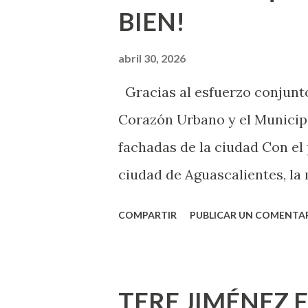
BIEN!
nuevo que aprender y nuevas
chica y aún no has tenido rel
abril 30, 2026
sexo será increíble y no pue
Gracias al esfuerzo conjunto
como cualquier persona con e
Corazón Urbano y el Municipi
cuando ambas partes son sufi
fachadas de la ciudad Con el
ciudad de Aguascalientes, la 
municipal, Leo Montañez dio
COMPARTIR
PUBLICAR UN COMENTA
Pinta Bien!, a través del cua
de la capital, gracias a la s
Estado, la Fundación Corazón
TERE JIMÉNEZ 