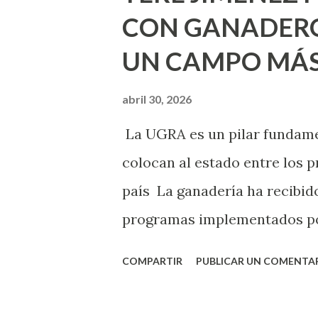
Montañez informó que en est
CON GANADERO
metros cuadrados de pintura, 
UN CAMPO MÁS
Jesús F. Elizondo y la calle 2
pintura en 66 casas. Posterio
abril 30, 2026
de Nuestra Señora de la Asu
La UGRA es un pilar fundamen
Septiembre, en los edificios
colocan al estado entre los p
Norias de Paso Hondo y en los 
país La ganadería ha recibido
programas implementados po
muestra de su respaldo firme
COMPARTIR
PUBLICAR UN COMENTA
Tere Jiménez clausuró la Asa
Ganadera Regional de Aguasca