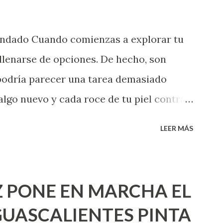
endado Cuando comienzas a explorar tu
llenarse de opciones. De hecho, son
 podría parecer una tarea demasiado
algo nuevo y cada roce de tu piel contra
i que jamás hubieras imaginado. El
LEER MÁS
e deberías saber todo sobre el sexo
erimentado. Es como si la vida esperara
ea cuando aún no conoces ni la mitad de
 PONE EN MARCHA EL
incluso quienes ya han tenido relaciones
UASCALIENTES PINTA
xpertas en el tema. Siempre hay algo