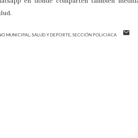
hatsapp en donde comparten también medid
lud.
NO MUNICIPAL
SALUD Y DEPORTE
SECCIÓN POLICIACA