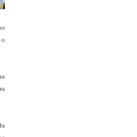
so
 o
as
as
la