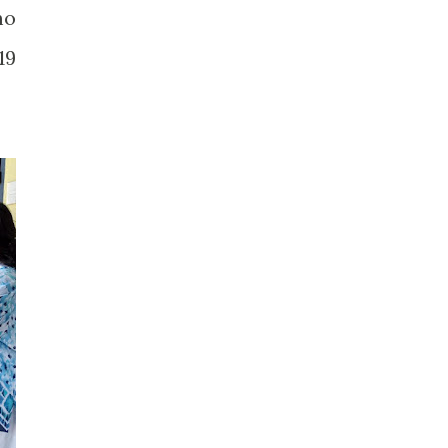
mo
19