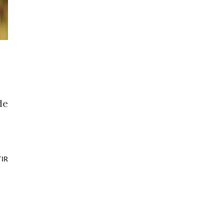
de
IR