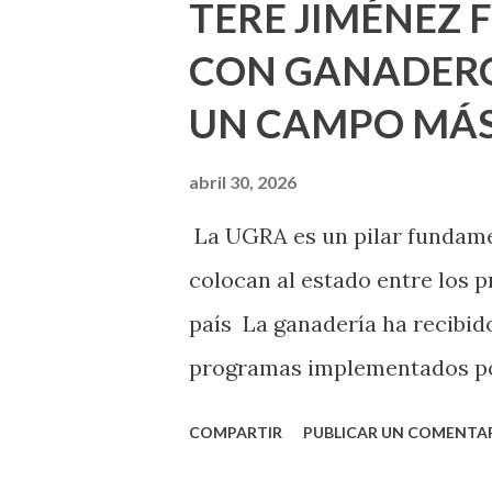
TERE JIMÉNEZ 
Montañez informó que en est
CON GANADERO
metros cuadrados de pintura, 
UN CAMPO MÁS
Jesús F. Elizondo y la calle 2
pintura en 66 casas. Posterio
abril 30, 2026
de Nuestra Señora de la Asu
La UGRA es un pilar fundamen
Septiembre, en los edificios
colocan al estado entre los p
Norias de Paso Hondo y en los 
país La ganadería ha recibido
programas implementados po
muestra de su respaldo firme
COMPARTIR
PUBLICAR UN COMENTA
Tere Jiménez clausuró la Asa