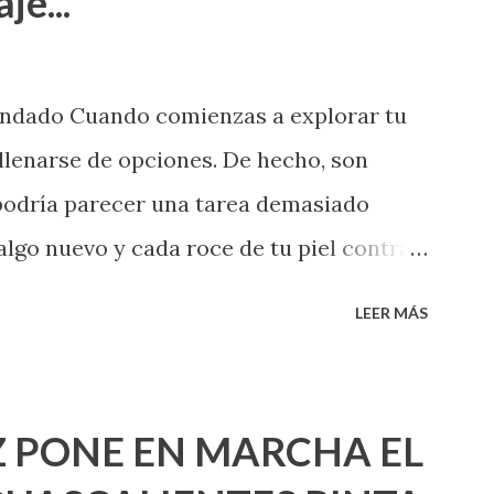
je...
endado Cuando comienzas a explorar tu
llenarse de opciones. De hecho, son
 podría parecer una tarea demasiado
algo nuevo y cada roce de tu piel contra
i que jamás hubieras imaginado. El
LEER MÁS
e deberías saber todo sobre el sexo
erimentado. Es como si la vida esperara
ea cuando aún no conoces ni la mitad de
 PONE EN MARCHA EL
incluso quienes ya han tenido relaciones