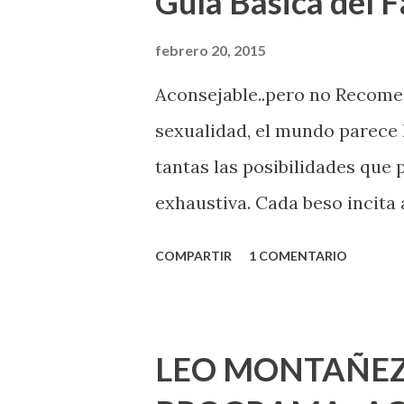
Guía Básica del Fa
febrero 20, 2015
Aconsejable..pero no Recom
sexualidad, el mundo parece 
tantas las posibilidades que
exhaustiva. Cada beso incita 
la suya estimula partes de t
COMPARTIR
1 COMENTARIO
problema es que se supone qu
incluso antes de haberlo exp
que estés lista para lo que s
LEO MONTAÑEZ
lo que deberías saber. Pero 