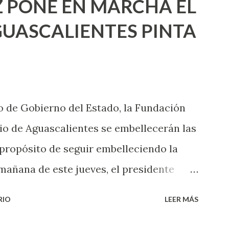
 PONE EN MARCHA EL
incluso quienes ya han tenido relaciones
UASCALIENTES PINTA
xpertas en el tema. Siempre hay algo
 experiencias que conocer. Si eres una
aciones sexuales, tal vez pienses que el
das esperar para experimentarlo, pero
 de Gobierno del Estado, la Fundación
xperiencia te dirá, siempre es mejor
o de Aguascalientes se embellecerán las
cientemen...
 propósito de seguir embelleciendo la
mañana de este jueves, el presidente
 inicio al programa ¡Aguascalientes
RIO
LEER MÁS
l se pintarán fachadas en diversos puntos