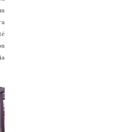
un
ra
té
ón
ia