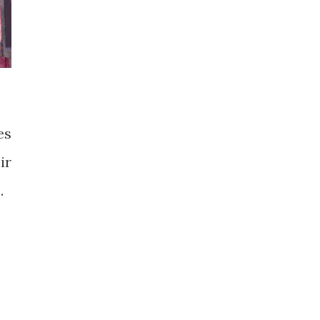
es
ir
.