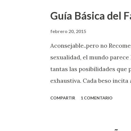
Guía Básica del Fa
febrero 20, 2015
Aconsejable..pero no Recom
sexualidad, el mundo parece 
tantas las posibilidades que
exhaustiva. Cada beso incita 
la suya estimula partes de t
COMPARTIR
1 COMENTARIO
problema es que se supone qu
incluso antes de haberlo exp
que estés lista para lo que s