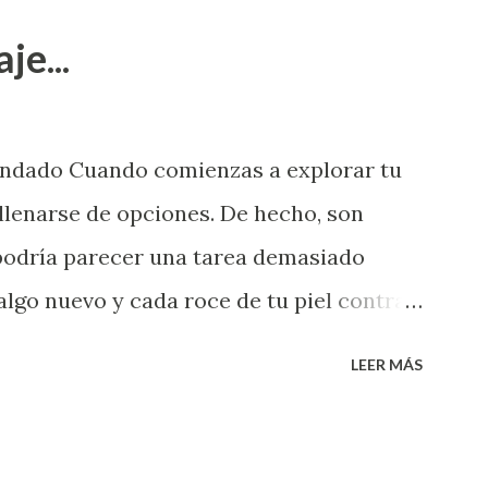
je...
endado Cuando comienzas a explorar tu
llenarse de opciones. De hecho, son
 podría parecer una tarea demasiado
algo nuevo y cada roce de tu piel contra
i que jamás hubieras imaginado. El
LEER MÁS
e deberías saber todo sobre el sexo
erimentado. Es como si la vida esperara
ea cuando aún no conoces ni la mitad de