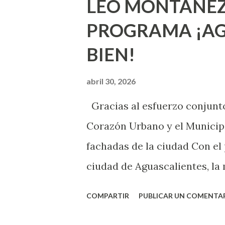
LEO MONTAÑEZ
lo que deberías saber. Pero 
PROGRAMA ¡AG
sexuales no son expertos o e
BIEN!
nuevo que aprender y nuevas
chica y aún no has tenido rel
abril 30, 2026
sexo será increíble y no pue
Gracias al esfuerzo conjunto
como cualquier persona con e
Corazón Urbano y el Municipi
cuando ambas partes son sufi
fachadas de la ciudad Con el
ciudad de Aguascalientes, la 
municipal, Leo Montañez dio
COMPARTIR
PUBLICAR UN COMENTA
Pinta Bien!, a través del cua