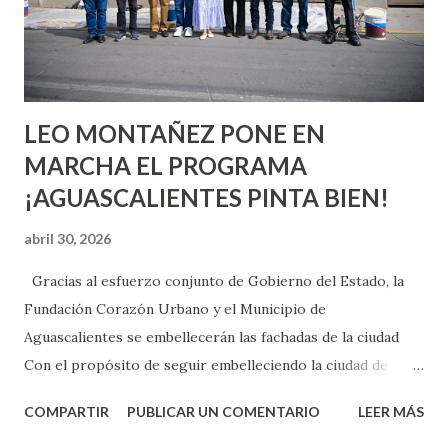
experimentarlo, pero como cualquier persona con
experiencia te dirá, siempre es mejor cuando ambas partes
son suficientemen...
LEO MONTAÑEZ PONE EN
MARCHA EL PROGRAMA
¡AGUASCALIENTES PINTA BIEN!
abril 30, 2026
Gracias al esfuerzo conjunto de Gobierno del Estado, la
Fundación Corazón Urbano y el Municipio de
Aguascalientes se embellecerán las fachadas de la ciudad
Con el propósito de seguir embelleciendo la ciudad de
Aguascalientes, la mañana de este jueves, el presidente
COMPARTIR
PUBLICAR UN COMENTARIO
LEER MÁS
municipal, Leo Montañez dio inicio al programa