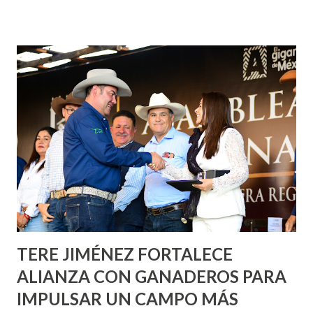
¡Aguascalientes Pinta Bien!, a través del cual se pintarán
fachadas en diversos puntos de la capital, gracias a la suma
de esfuerzos entre Gobierno del Estado, la Fundación
Corazón Urbano y el Municipio capital. Leo Montañez
informó que en este programa se usarán cerca de 90 mil
metros cuadrados de pintura, para dar inicio en la calle
Nieto, entre Jesús F. Elizondo y la calle 22 de Octubre, con
lo que se aplicará pintura en 66 casas. Posteriormente se
llevará este programa a Villas de Nuestra Señora de la
Asunción, Avenida Alameda y Decreto 27 de Septiembre, en
los edificios FOVISSSTE Ojo de Agua, en la comunidad
Norias de Paso Hondo y en los edificios de...
TERE JIMÉNEZ FORTALECE
ALIANZA CON GANADEROS PARA
IMPULSAR UN CAMPO MÁS