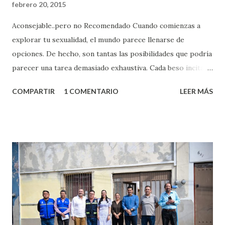
febrero 20, 2015
Aconsejable..pero no Recomendado Cuando comienzas a
explorar tu sexualidad, el mundo parece llenarse de
opciones. De hecho, son tantas las posibilidades que podría
parecer una tarea demasiado exhaustiva. Cada beso incita
algo nuevo y cada roce de tu piel contra la suya estimula
COMPARTIR
1 COMENTARIO
LEER MÁS
partes de ti que jamás hubieras imaginado. El problema es
que se supone que deberías saber todo sobre el sexo
incluso antes de haberlo experimentado. Es como si la vida
esperara que estés lista para lo que sea cuando aún no
conoces ni la mitad de lo que deberías saber. Pero incluso
quienes ya han tenido relaciones sexuales no son expertos
o expertas en el tema. Siempre hay algo nuevo que
aprender y nuevas experiencias que conocer. Si eres una
chica y aún no has tenido relaciones sexuales, tal vez
pienses que el sexo será increíble y no puedas esperar para