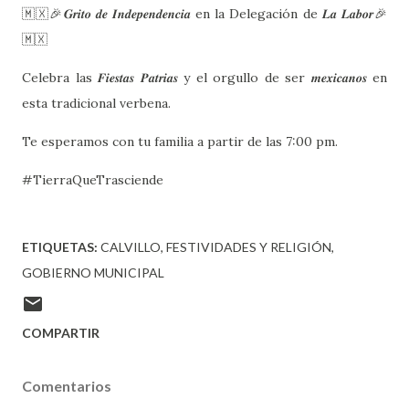
🇲🇽🎉𝑮𝒓𝒊𝒕𝒐 𝒅𝒆 𝑰𝒏𝒅𝒆𝒑𝒆𝒏𝒅𝒆𝒏𝒄𝒊𝒂 en la Delegación de 𝑳𝒂 𝑳𝒂𝒃𝒐𝒓🎉
🇲🇽
Celebra las 𝑭𝒊𝒆𝒔𝒕𝒂𝒔 𝑷𝒂𝒕𝒓𝒊𝒂𝒔 y el orgullo de ser 𝒎𝒆𝒙𝒊𝒄𝒂𝒏𝒐𝒔 en
esta tradicional verbena.
Te esperamos con tu familia a partir de las 7:00 pm.
#TierraQueTrasciende
ETIQUETAS:
CALVILLO
FESTIVIDADES Y RELIGIÓN
GOBIERNO MUNICIPAL
COMPARTIR
Comentarios