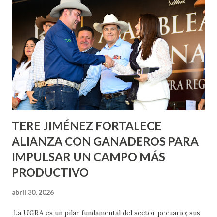
informó que en este programa se usarán cerca de 90 mil
metros cuadrados de pintura, para dar inicio en la calle
Nieto, entre Jesús F. Elizondo y la calle 22 de Octubre, con
lo que se aplicará pintura en 66 casas. Posteriormente se
llevará este programa a Villas de Nuestra Señora de la
Asunción, Avenida Alameda y Decreto 27 de Septiembre, en
los edificios FOVISSSTE Ojo de Agua, en la comunidad
Norias de Paso Hondo y en los edificios de...
TERE JIMÉNEZ FORTALECE
ALIANZA CON GANADEROS PARA
IMPULSAR UN CAMPO MÁS
PRODUCTIVO
abril 30, 2026
La UGRA es un pilar fundamental del sector pecuario; sus