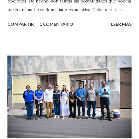
opciones. De hecho, son tantas las posibilidades que podría
parecer una tarea demasiado exhaustiva. Cada beso incita
algo nuevo y cada roce de tu piel contra la suya estimula
COMPARTIR
1 COMENTARIO
LEER MÁS
partes de ti que jamás hubieras imaginado. El problema es
que se supone que deberías saber todo sobre el sexo
incluso antes de haberlo experimentado. Es como si la vida
esperara que estés lista para lo que sea cuando aún no
conoces ni la mitad de lo que deberías saber. Pero incluso
quienes ya han tenido relaciones sexuales no son expertos
o expertas en el tema. Siempre hay algo nuevo que
aprender y nuevas experiencias que conocer. Si eres una
chica y aún no has tenido relaciones sexuales, tal vez
pienses que el sexo será increíble y no puedas esperar para
experimentarlo, pero como cualquier persona con
experiencia te dirá, siempre es mejor cuando ambas partes
son suficientemen...