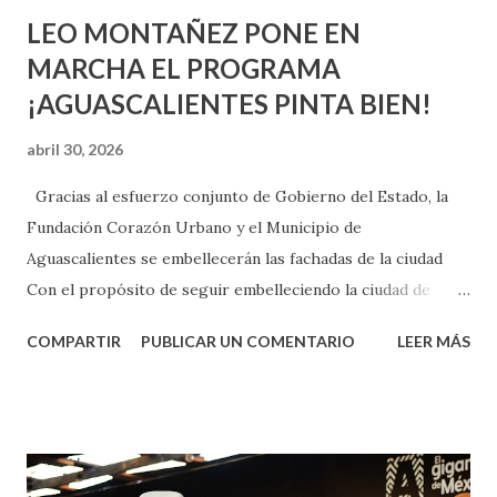
LEO MONTAÑEZ PONE EN
MARCHA EL PROGRAMA
¡AGUASCALIENTES PINTA BIEN!
abril 30, 2026
Gracias al esfuerzo conjunto de Gobierno del Estado, la
Fundación Corazón Urbano y el Municipio de
Aguascalientes se embellecerán las fachadas de la ciudad
Con el propósito de seguir embelleciendo la ciudad de
Aguascalientes, la mañana de este jueves, el presidente
COMPARTIR
PUBLICAR UN COMENTARIO
LEER MÁS
municipal, Leo Montañez dio inicio al programa
¡Aguascalientes Pinta Bien!, a través del cual se pintarán
fachadas en diversos puntos de la capital, gracias a la suma
de esfuerzos entre Gobierno del Estado, la Fundación
Corazón Urbano y el Municipio capital. Leo Montañez