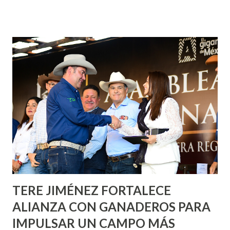
¡Aguascalientes Pinta Bien!, a través del cual se pintarán
fachadas en diversos puntos de la capital, gracias a la suma
de esfuerzos entre Gobierno del Estado, la Fundación
Corazón Urbano y el Municipio capital. Leo Montañez
informó que en este programa se usarán cerca de 90 mil
metros cuadrados de pintura, para dar inicio en la calle
Nieto, entre Jesús F. Elizondo y la calle 22 de Octubre, con
lo que se aplicará pintura en 66 casas. Posteriormente se
llevará este programa a Villas de Nuestra Señora de la
Asunción, Avenida Alameda y Decreto 27 de Septiembre, en
los edificios FOVISSSTE Ojo de Agua, en la comunidad
Norias de Paso Hondo y en los edificios de...
TERE JIMÉNEZ FORTALECE
ALIANZA CON GANADEROS PARA
IMPULSAR UN CAMPO MÁS