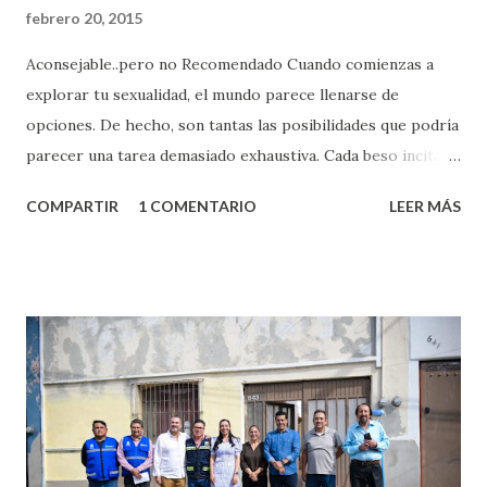
febrero 20, 2015
Aconsejable..pero no Recomendado Cuando comienzas a
explorar tu sexualidad, el mundo parece llenarse de
opciones. De hecho, son tantas las posibilidades que podría
parecer una tarea demasiado exhaustiva. Cada beso incita
algo nuevo y cada roce de tu piel contra la suya estimula
COMPARTIR
1 COMENTARIO
LEER MÁS
partes de ti que jamás hubieras imaginado. El problema es
que se supone que deberías saber todo sobre el sexo
incluso antes de haberlo experimentado. Es como si la vida
esperara que estés lista para lo que sea cuando aún no
conoces ni la mitad de lo que deberías saber. Pero incluso
quienes ya han tenido relaciones sexuales no son expertos
o expertas en el tema. Siempre hay algo nuevo que
aprender y nuevas experiencias que conocer. Si eres una
chica y aún no has tenido relaciones sexuales, tal vez