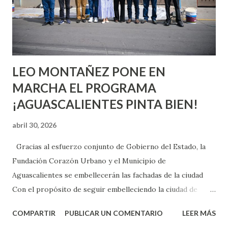
pienses que el sexo será increíble y no puedas esperar para
experimentarlo, pero como cualquier persona con
experiencia te dirá, siempre es mejor cuando ambas partes
son suficientemen...
LEO MONTAÑEZ PONE EN
MARCHA EL PROGRAMA
¡AGUASCALIENTES PINTA BIEN!
abril 30, 2026
Gracias al esfuerzo conjunto de Gobierno del Estado, la
Fundación Corazón Urbano y el Municipio de
Aguascalientes se embellecerán las fachadas de la ciudad
Con el propósito de seguir embelleciendo la ciudad de
Aguascalientes, la mañana de este jueves, el presidente
COMPARTIR
PUBLICAR UN COMENTARIO
LEER MÁS
municipal, Leo Montañez dio inicio al programa