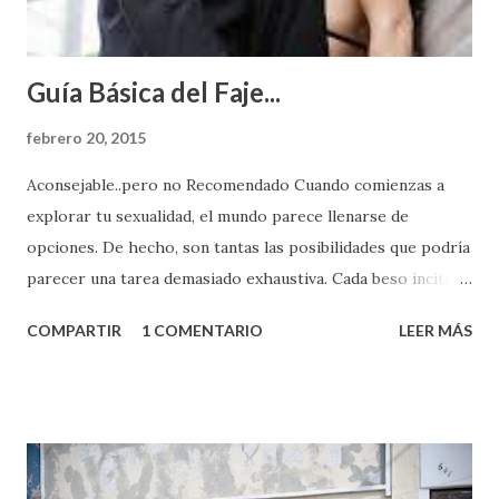
Guía Básica del Faje...
febrero 20, 2015
Aconsejable..pero no Recomendado Cuando comienzas a
explorar tu sexualidad, el mundo parece llenarse de
opciones. De hecho, son tantas las posibilidades que podría
parecer una tarea demasiado exhaustiva. Cada beso incita
algo nuevo y cada roce de tu piel contra la suya estimula
COMPARTIR
1 COMENTARIO
LEER MÁS
partes de ti que jamás hubieras imaginado. El problema es
que se supone que deberías saber todo sobre el sexo
incluso antes de haberlo experimentado. Es como si la vida
esperara que estés lista para lo que sea cuando aún no
conoces ni la mitad de lo que deberías saber. Pero incluso
quienes ya han tenido relaciones sexuales no son expertos