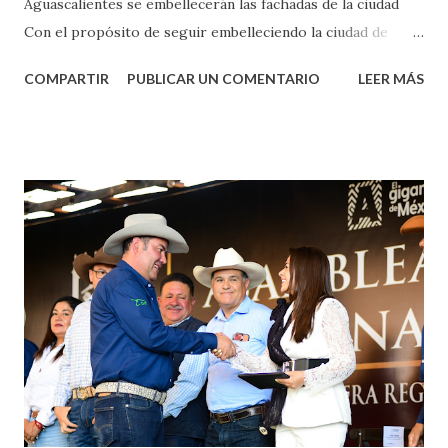
Aguascalientes se embellecerán las fachadas de la ciudad
Con el propósito de seguir embelleciendo la ciudad de
Aguascalientes, la mañana de este jueves, el presidente
COMPARTIR
PUBLICAR UN COMENTARIO
LEER MÁS
municipal, Leo Montañez dio inicio al programa
¡Aguascalientes Pinta Bien!, a través del cual se pintarán
fachadas en diversos puntos de la capital, gracias a la suma
de esfuerzos entre Gobierno del Estado, la Fundación
Corazón Urbano y el Municipio capital. Leo Montañez
informó que en este programa se usarán cerca de 90 mil
metros cuadrados de pintura, para dar inicio en la calle
Nieto, entre Jesús F. Elizondo y la calle 22 de Octubre, con
lo que se aplicará pintura en 66 casas. Posteriormente se
llevará este programa a Villas de Nuestra Señora de la
Asunción, Avenida Alameda y Decreto 27 de Septiembre, en
los edificios FOVISSSTE Ojo de Agua, en la comunidad
Norias de Paso Hondo y en los edificios de...