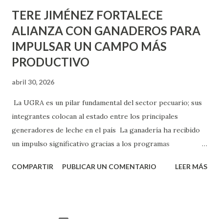
TERE JIMÉNEZ FORTALECE
ALIANZA CON GANADEROS PARA
IMPULSAR UN CAMPO MÁS
PRODUCTIVO
abril 30, 2026
La UGRA es un pilar fundamental del sector pecuario; sus
integrantes colocan al estado entre los principales
generadores de leche en el país La ganadería ha recibido
un impulso significativo gracias a los programas
implementados por la gobernadora Como una clara
COMPARTIR
PUBLICAR UN COMENTARIO
LEER MÁS
muestra de su respaldo firme y decidido al campo, la
gobernadora Tere Jiménez clausuró la Asamblea General
Ordinaria de la Unión Ganadera Regional de Aguascalientes
(UGRA), realizada en la Isla San Marcos, donde reafirmó su