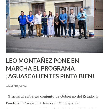
o expertas en el tema. Siempre hay algo nuevo que
aprender y nuevas experiencias que conocer. Si eres una
chica y aún no has tenido relaciones sexuales, tal vez
pienses que el sexo será increíble y no puedas esperar para
experimentarlo, pero como cualquier persona con
experiencia te dirá, siempre es mejor cuando ambas partes
son suficientemen...
LEO MONTAÑEZ PONE EN
MARCHA EL PROGRAMA
¡AGUASCALIENTES PINTA BIEN!
abril 30, 2026
Gracias al esfuerzo conjunto de Gobierno del Estado, la
Fundación Corazón Urbano y el Municipio de