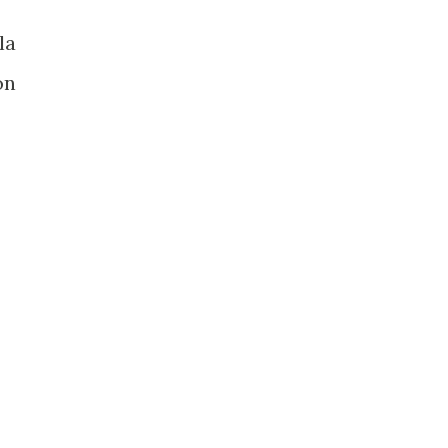
la
ón