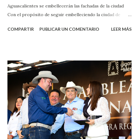
Aguascalientes se embellecerán las fachadas de la ciudad
Con el propósito de seguir embelleciendo la ciudad de
Aguascalientes, la mañana de este jueves, el presidente
COMPARTIR
PUBLICAR UN COMENTARIO
LEER MÁS
municipal, Leo Montañez dio inicio al programa
¡Aguascalientes Pinta Bien!, a través del cual se pintarán
fachadas en diversos puntos de la capital, gracias a la suma
de esfuerzos entre Gobierno del Estado, la Fundación
Corazón Urbano y el Municipio capital. Leo Montañez
informó que en este programa se usarán cerca de 90 mil
metros cuadrados de pintura, para dar inicio en la calle
Nieto, entre Jesús F. Elizondo y la calle 22 de Octubre, con
lo que se aplicará pintura en 66 casas. Posteriormente se
llevará este programa a Villas de Nuestra Señora de la
Asunción, Avenida Alameda y Decreto 27 de Septiembre, en
los edificios FOVISSSTE Ojo de Agua, en la comunidad
Norias de Paso Hondo y en los edificios de...