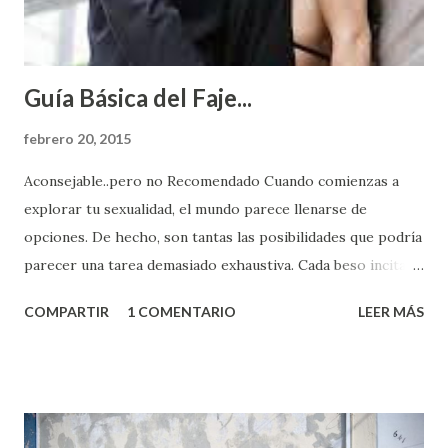
Guía Básica del Faje...
febrero 20, 2015
Aconsejable..pero no Recomendado Cuando comienzas a
explorar tu sexualidad, el mundo parece llenarse de
opciones. De hecho, son tantas las posibilidades que podría
parecer una tarea demasiado exhaustiva. Cada beso incita
algo nuevo y cada roce de tu piel contra la suya estimula
COMPARTIR
1 COMENTARIO
LEER MÁS
partes de ti que jamás hubieras imaginado. El problema es
que se supone que deberías saber todo sobre el sexo
incluso antes de haberlo experimentado. Es como si la vida
esperara que estés lista para lo que sea cuando aún no
conoces ni la mitad de lo que deberías saber. Pero incluso