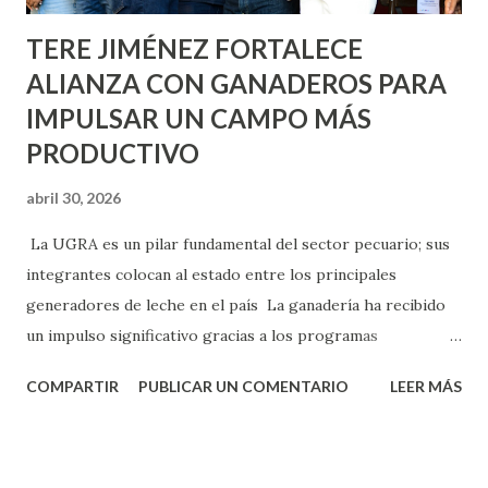
TERE JIMÉNEZ FORTALECE
ALIANZA CON GANADEROS PARA
IMPULSAR UN CAMPO MÁS
PRODUCTIVO
abril 30, 2026
La UGRA es un pilar fundamental del sector pecuario; sus
integrantes colocan al estado entre los principales
generadores de leche en el país La ganadería ha recibido
un impulso significativo gracias a los programas
implementados por la gobernadora Como una clara
COMPARTIR
PUBLICAR UN COMENTARIO
LEER MÁS
muestra de su respaldo firme y decidido al campo, la
gobernadora Tere Jiménez clausuró la Asamblea General
Ordinaria de la Unión Ganadera Regional de Aguascalientes