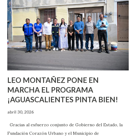
quienes ya han tenido relaciones sexuales no son expertos
o expertas en el tema. Siempre hay algo nuevo que
aprender y nuevas experiencias que conocer. Si eres una
chica y aún no has tenido relaciones sexuales, tal vez
pienses que el sexo será increíble y no puedas esperar para
experimentarlo, pero como cualquier persona con
experiencia te dirá, siempre es mejor cuando ambas partes
son suficientemen...
LEO MONTAÑEZ PONE EN
MARCHA EL PROGRAMA
¡AGUASCALIENTES PINTA BIEN!
abril 30, 2026
Gracias al esfuerzo conjunto de Gobierno del Estado, la
Fundación Corazón Urbano y el Municipio de