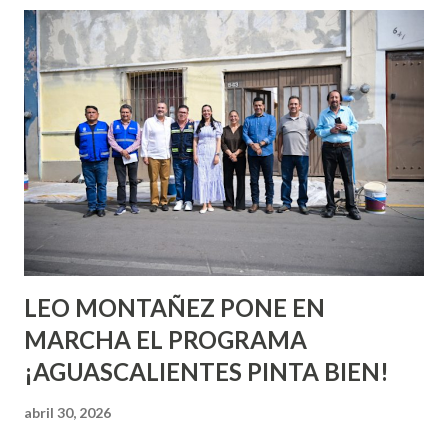
esperara que estés lista para lo que sea cuando aún no
conoces ni la mitad de lo que deberías saber. Pero incluso
quienes ya han tenido relaciones sexuales no son expertos
o expertas en el tema. Siempre hay algo nuevo que
aprender y nuevas experiencias que conocer. Si eres una
chica y aún no has tenido relaciones sexuales, tal vez
pienses que el sexo será increíble y no puedas esperar para
experimentarlo, pero como cualquier persona con
experiencia te dirá, siempre es mejor cuando ambas partes
son suficientemen...
LEO MONTAÑEZ PONE EN
MARCHA EL PROGRAMA
¡AGUASCALIENTES PINTA BIEN!
abril 30, 2026