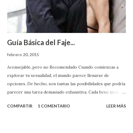
Guía Básica del Faje...
febrero 20, 2015
Aconsejable..pero no Recomendado Cuando comienzas a
explorar tu sexualidad, el mundo parece llenarse de
opciones. De hecho, son tantas las posibilidades que podría
parecer una tarea demasiado exhaustiva. Cada beso incita
algo nuevo y cada roce de tu piel contra la suya estimula
COMPARTIR
1 COMENTARIO
LEER MÁS
partes de ti que jamás hubieras imaginado. El problema es
que se supone que deberías saber todo sobre el sexo
incluso antes de haberlo experimentado. Es como si la vida