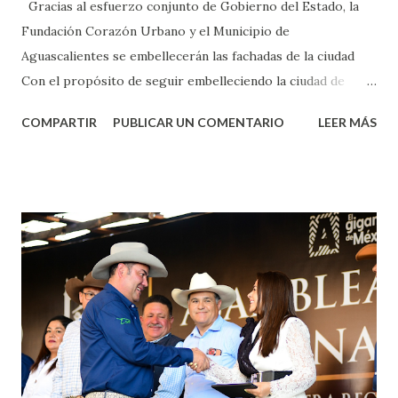
Gracias al esfuerzo conjunto de Gobierno del Estado, la
Fundación Corazón Urbano y el Municipio de
Aguascalientes se embellecerán las fachadas de la ciudad
Con el propósito de seguir embelleciendo la ciudad de
Aguascalientes, la mañana de este jueves, el presidente
COMPARTIR
PUBLICAR UN COMENTARIO
LEER MÁS
municipal, Leo Montañez dio inicio al programa
¡Aguascalientes Pinta Bien!, a través del cual se pintarán
fachadas en diversos puntos de la capital, gracias a la suma
de esfuerzos entre Gobierno del Estado, la Fundación
Corazón Urbano y el Municipio capital. Leo Montañez
informó que en este programa se usarán cerca de 90 mil
metros cuadrados de pintura, para dar inicio en la calle
Nieto, entre Jesús F. Elizondo y la calle 22 de Octubre, con
lo que se aplicará pintura en 66 casas. Posteriormente se
llevará este programa a Villas de Nuestra Señora de la
Asunción, Avenida Alameda y Decreto 27 de Septiembre, en