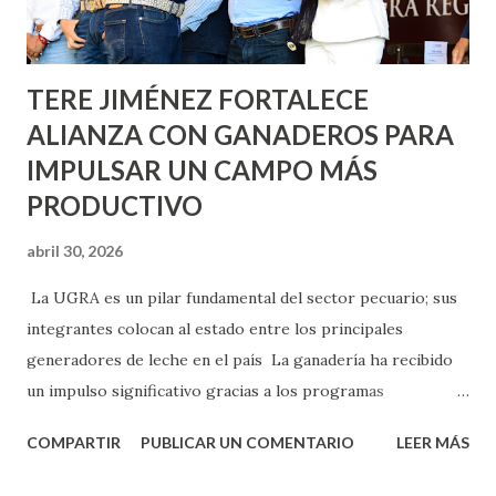
los edificios FOVISSSTE Ojo de Agua, en la comunidad
Norias de Paso Hondo y en los edificios de...
TERE JIMÉNEZ FORTALECE
ALIANZA CON GANADEROS PARA
IMPULSAR UN CAMPO MÁS
PRODUCTIVO
abril 30, 2026
La UGRA es un pilar fundamental del sector pecuario; sus
integrantes colocan al estado entre los principales
generadores de leche en el país La ganadería ha recibido
un impulso significativo gracias a los programas
implementados por la gobernadora Como una clara
COMPARTIR
PUBLICAR UN COMENTARIO
LEER MÁS
muestra de su respaldo firme y decidido al campo, la
gobernadora Tere Jiménez clausuró la Asamblea General