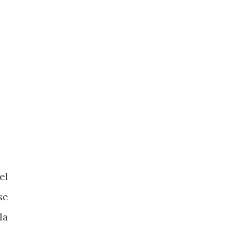
el
se
la