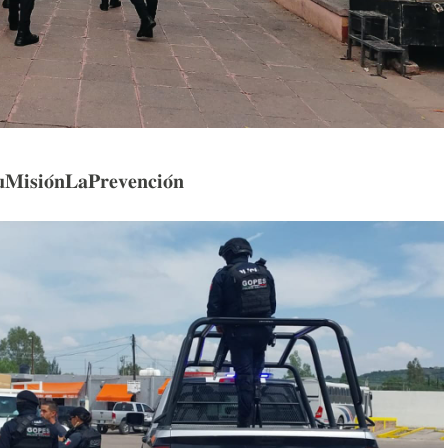
𝐢𝐬𝐢𝐨́𝐧𝐋𝐚𝐏𝐫𝐞𝐯𝐞𝐧𝐜𝐢𝐨́𝐧