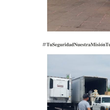
#𝐓𝐮𝐒𝐞𝐠𝐮𝐫𝐢𝐝𝐚𝐝𝐍𝐮𝐞𝐬𝐭𝐫𝐚𝐌𝐢𝐬𝐢𝐨́𝐧𝐓𝐮