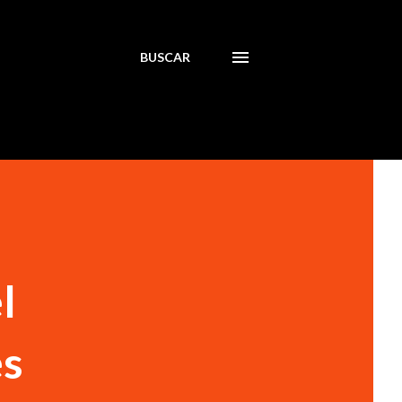
BUSCAR
l
es