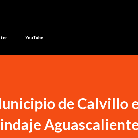
Ir al contenido principal
tter
YouTube
unicipio de Calvillo e
indaje Aguascalient