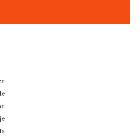
en
de
an
je
la