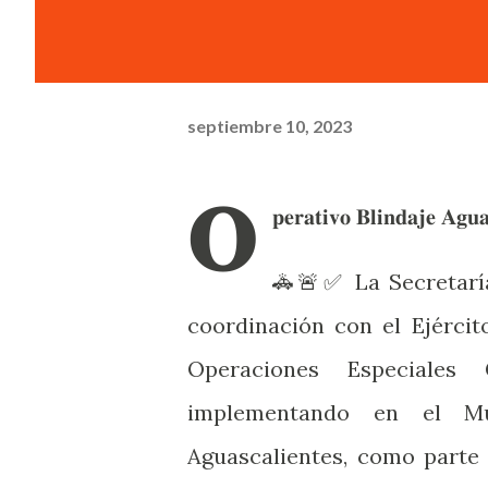
septiembre 10, 2023
𝐎
𝐩𝐞𝐫𝐚𝐭𝐢𝐯𝐨 𝐁𝐥𝐢𝐧𝐝𝐚𝐣𝐞 𝐀𝐠𝐮𝐚
🚓🚨✅ La Secretaría
coordinación con el Ejérci
Operaciones Especiales
implementando en el Mun
Aguascalientes, como parte 