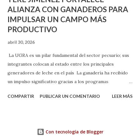
ALIANZA CON GANADEROS PARA
IMPULSAR UN CAMPO MÁS
PRODUCTIVO
abril 30, 2026
La UGRA es un pilar fundamental del sector pecuario; sus
integrantes colocan al estado entre los principales
generadores de leche en el país La ganadería ha recibido
un impulso significativo gracias a los programas
implementados por la gobernadora Como una clara
COMPARTIR
PUBLICAR UN COMENTARIO
LEER MÁS
muestra de su respaldo firme y decidido al campo, la
gobernadora Tere Jiménez clausuró la Asamblea General
Ordinaria de la Unión Ganadera Regional de Aguascalientes
(UGRA), realizada en la Isla San Marcos, donde reafirmó su
Con tecnología de Blogger
compromiso de trabajar de la mano con los productores