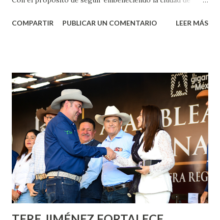
Aguascalientes, la mañana de este jueves, el presidente
COMPARTIR
PUBLICAR UN COMENTARIO
LEER MÁS
municipal, Leo Montañez dio inicio al programa
¡Aguascalientes Pinta Bien!, a través del cual se pintarán
fachadas en diversos puntos de la capital, gracias a la suma
de esfuerzos entre Gobierno del Estado, la Fundación
Corazón Urbano y el Municipio capital. Leo Montañez
informó que en este programa se usarán cerca de 90 mil
metros cuadrados de pintura, para dar inicio en la calle
Nieto, entre Jesús F. Elizondo y la calle 22 de Octubre, con
lo que se aplicará pintura en 66 casas. Posteriormente se
llevará este programa a Villas de Nuestra Señora de la
Asunción, Avenida Alameda y Decreto 27 de Septiembre, en
los edificios FOVISSSTE Ojo de Agua, en la comunidad
Norias de Paso Hondo y en los edificios de...
TERE JIMÉNEZ FORTALECE