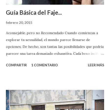
Guía Básica del Faje...
febrero 20, 2015
Aconsejable..pero no Recomendado Cuando comienzas a
explorar tu sexualidad, el mundo parece llenarse de
opciones. De hecho, son tantas las posibilidades que podría
parecer una tarea demasiado exhaustiva. Cada beso incita
algo nuevo y cada roce de tu piel contra la suya estimula
COMPARTIR
1 COMENTARIO
LEER MÁS
partes de ti que jamás hubieras imaginado. El problema es
que se supone que deberías saber todo sobre el sexo
incluso antes de haberlo experimentado. Es como si la vida
esperara que estés lista para lo que sea cuando aún no
conoces ni la mitad de lo que deberías saber. Pero incluso
quienes ya han tenido relaciones sexuales no son expertos
o expertas en el tema. Siempre hay algo nuevo que