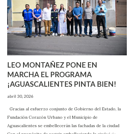
aprender y nuevas experiencias que conocer. Si eres una
chica y aún no has tenido relaciones sexuales, tal vez
pienses que el sexo será increíble y no puedas esperar para
experimentarlo, pero como cualquier persona con
experiencia te dirá, siempre es mejor cuando ambas partes
son suficientemen...
LEO MONTAÑEZ PONE EN
MARCHA EL PROGRAMA
¡AGUASCALIENTES PINTA BIEN!
abril 30, 2026
Gracias al esfuerzo conjunto de Gobierno del Estado, la
Fundación Corazón Urbano y el Municipio de
Aguascalientes se embellecerán las fachadas de la ciudad
Con el propósito de seguir embelleciendo la ciudad de