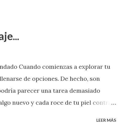
je...
endado Cuando comienzas a explorar tu
llenarse de opciones. De hecho, son
 podría parecer una tarea demasiado
algo nuevo y cada roce de tu piel contra
i que jamás hubieras imaginado. El
LEER MÁS
e deberías saber todo sobre el sexo