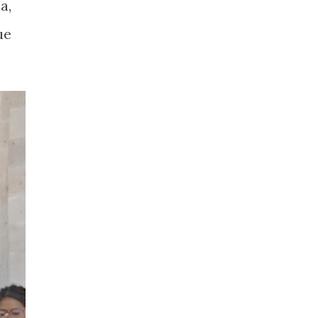
a,
ue