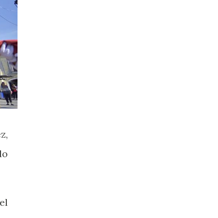
z,
do
el