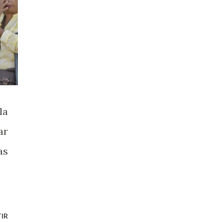
la
ar
as
IR