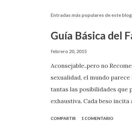
Entradas más populares de este blog
Guía Básica del Fa
febrero 20, 2015
Aconsejable..pero no Recom
sexualidad, el mundo parece 
tantas las posibilidades que
exhaustiva. Cada beso incita 
la suya estimula partes de t
COMPARTIR
1 COMENTARIO
problema es que se supone qu