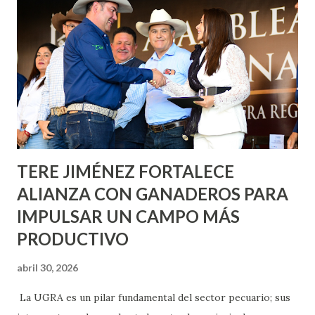
metros cuadrados de pintura, para dar inicio en la calle
Nieto, entre Jesús F. Elizondo y la calle 22 de Octubre, con
lo que se aplicará pintura en 66 casas. Posteriormente se
llevará este programa a Villas de Nuestra Señora de la
Asunción, Avenida Alameda y Decreto 27 de Septiembre, en
los edificios FOVISSSTE Ojo de Agua, en la comunidad
Norias de Paso Hondo y en los edificios de...
TERE JIMÉNEZ FORTALECE
ALIANZA CON GANADEROS PARA
IMPULSAR UN CAMPO MÁS
PRODUCTIVO
abril 30, 2026
La UGRA es un pilar fundamental del sector pecuario; sus