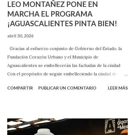
LEO MONTAÑEZ PONE EN
MARCHA EL PROGRAMA
¡AGUASCALIENTES PINTA BIEN!
abril 30, 2026
Gracias al esfuerzo conjunto de Gobierno del Estado, la
Fundación Corazón Urbano y el Municipio de
Aguascalientes se embellecerán las fachadas de la ciudad
Con el propósito de seguir embelleciendo la ciudad de
Aguascalientes, la mañana de este jueves, el presidente
COMPARTIR
PUBLICAR UN COMENTARIO
LEER MÁS
municipal, Leo Montañez dio inicio al programa
¡Aguascalientes Pinta Bien!, a través del cual se pintarán
fachadas en diversos puntos de la capital, gracias a la suma
de esfuerzos entre Gobierno del Estado, la Fundación
Corazón Urbano y el Municipio capital. Leo Montañez
informó que en este programa se usarán cerca de 90 mil