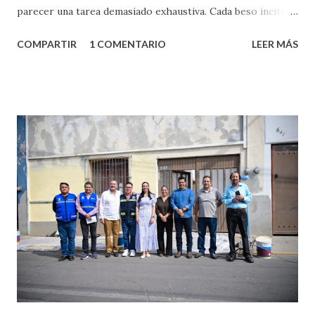
parecer una tarea demasiado exhaustiva. Cada beso incita
algo nuevo y cada roce de tu piel contra la suya estimula
COMPARTIR
1 COMENTARIO
LEER MÁS
partes de ti que jamás hubieras imaginado. El problema es
que se supone que deberías saber todo sobre el sexo
incluso antes de haberlo experimentado. Es como si la vida
esperara que estés lista para lo que sea cuando aún no
conoces ni la mitad de lo que deberías saber. Pero incluso
quienes ya han tenido relaciones sexuales no son expertos
o expertas en el tema. Siempre hay algo nuevo que
aprender y nuevas experiencias que conocer. Si eres una
chica y aún no has tenido relaciones sexuales, tal vez
pienses que el sexo será increíble y no puedas esperar para
experimentarlo, pero como cualquier persona con
experiencia te dirá, siempre es mejor cuando ambas partes
son suficientemen...