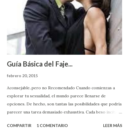
Guía Básica del Faje...
febrero 20, 2015
Aconsejable..pero no Recomendado Cuando comienzas a
explorar tu sexualidad, el mundo parece llenarse de
opciones. De hecho, son tantas las posibilidades que podría
parecer una tarea demasiado exhaustiva. Cada beso incita
algo nuevo y cada roce de tu piel contra la suya estimula
COMPARTIR
1 COMENTARIO
LEER MÁS
partes de ti que jamás hubieras imaginado. El problema es