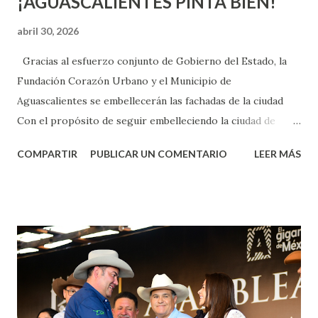
¡AGUASCALIENTES PINTA BIEN!
abril 30, 2026
Gracias al esfuerzo conjunto de Gobierno del Estado, la
Fundación Corazón Urbano y el Municipio de
Aguascalientes se embellecerán las fachadas de la ciudad
Con el propósito de seguir embelleciendo la ciudad de
Aguascalientes, la mañana de este jueves, el presidente
COMPARTIR
PUBLICAR UN COMENTARIO
LEER MÁS
municipal, Leo Montañez dio inicio al programa
¡Aguascalientes Pinta Bien!, a través del cual se pintarán
fachadas en diversos puntos de la capital, gracias a la suma
de esfuerzos entre Gobierno del Estado, la Fundación
Corazón Urbano y el Municipio capital. Leo Montañez
informó que en este programa se usarán cerca de 90 mil
metros cuadrados de pintura, para dar inicio en la calle
Nieto, entre Jesús F. Elizondo y la calle 22 de Octubre, con