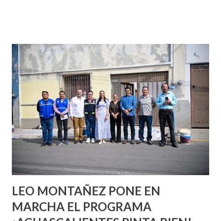
que se supone que deberías saber todo sobre el sexo
incluso antes de haberlo experimentado. Es como si la vida
esperara que estés lista para lo que sea cuando aún no
conoces ni la mitad de lo que deberías saber. Pero incluso
quienes ya han tenido relaciones sexuales no son expertos
o expertas en el tema. Siempre hay algo nuevo que
aprender y nuevas experiencias que conocer. Si eres una
chica y aún no has tenido relaciones sexuales, tal vez
pienses que el sexo será increíble y no puedas esperar para
experimentarlo, pero como cualquier persona con
experiencia te dirá, siempre es mejor cuando ambas partes
son suficientemen...
LEO MONTAÑEZ PONE EN
MARCHA EL PROGRAMA