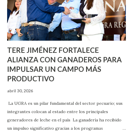
lo que se aplicará pintura en 66 casas. Posteriormente se
llevará este programa a Villas de Nuestra Señora de la
Asunción, Avenida Alameda y Decreto 27 de Septiembre, en
los edificios FOVISSSTE Ojo de Agua, en la comunidad
Norias de Paso Hondo y en los edificios de...
TERE JIMÉNEZ FORTALECE
ALIANZA CON GANADEROS PARA
IMPULSAR UN CAMPO MÁS
PRODUCTIVO
abril 30, 2026
La UGRA es un pilar fundamental del sector pecuario; sus
integrantes colocan al estado entre los principales
generadores de leche en el país La ganadería ha recibido
un impulso significativo gracias a los programas