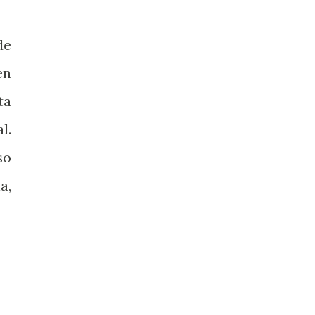
de
en
ta
l.
so
a,