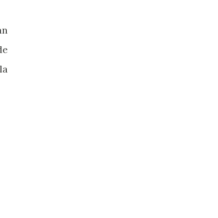
an
de
la