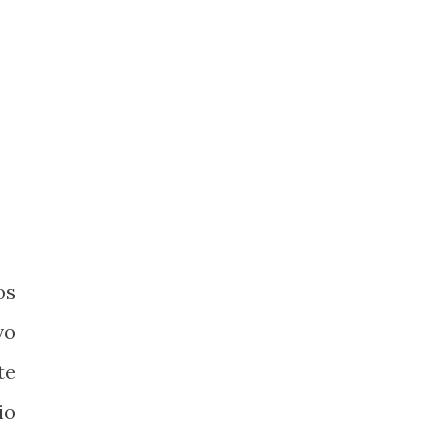
os
vo
te
io