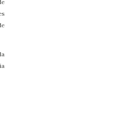
de
es
de
la
ia