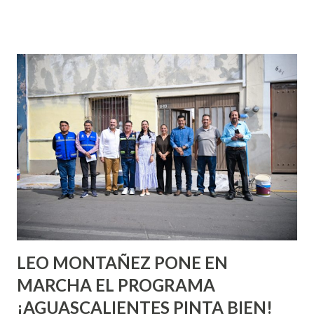
que se supone que deberías saber todo sobre el sexo
incluso antes de haberlo experimentado. Es como si la vida
esperara que estés lista para lo que sea cuando aún no
conoces ni la mitad de lo que deberías saber. Pero incluso
quienes ya han tenido relaciones sexuales no son expertos
o expertas en el tema. Siempre hay algo nuevo que
aprender y nuevas experiencias que conocer. Si eres una
chica y aún no has tenido relaciones sexuales, tal vez
pienses que el sexo será increíble y no puedas esperar para
experimentarlo, pero como cualquier persona con
experiencia te dirá, siempre es mejor cuando ambas partes
son suficientemen...
LEO MONTAÑEZ PONE EN
MARCHA EL PROGRAMA
¡AGUASCALIENTES PINTA BIEN!