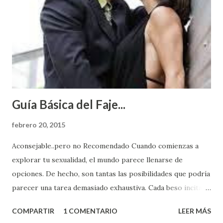
Guía Básica del Faje...
febrero 20, 2015
Aconsejable..pero no Recomendado Cuando comienzas a
explorar tu sexualidad, el mundo parece llenarse de
opciones. De hecho, son tantas las posibilidades que podría
parecer una tarea demasiado exhaustiva. Cada beso incita
algo nuevo y cada roce de tu piel contra la suya estimula
COMPARTIR
1 COMENTARIO
LEER MÁS
partes de ti que jamás hubieras imaginado. El problema es