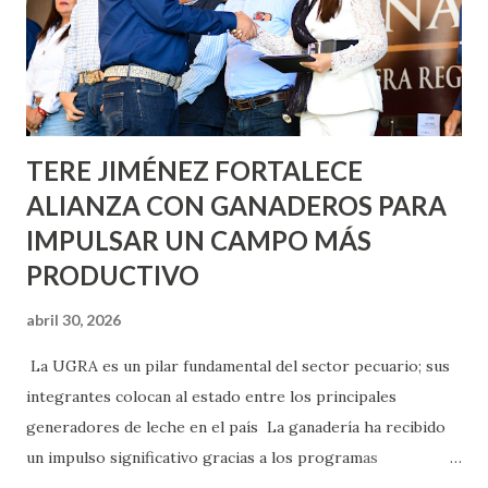
llevará este programa a Villas de Nuestra Señora de la
Asunción, Avenida Alameda y Decreto 27 de Septiembre, en
los edificios FOVISSSTE Ojo de Agua, en la comunidad
Norias de Paso Hondo y en los edificios de...
TERE JIMÉNEZ FORTALECE
ALIANZA CON GANADEROS PARA
IMPULSAR UN CAMPO MÁS
PRODUCTIVO
abril 30, 2026
La UGRA es un pilar fundamental del sector pecuario; sus
integrantes colocan al estado entre los principales
generadores de leche en el país La ganadería ha recibido
un impulso significativo gracias a los programas
implementados por la gobernadora Como una clara