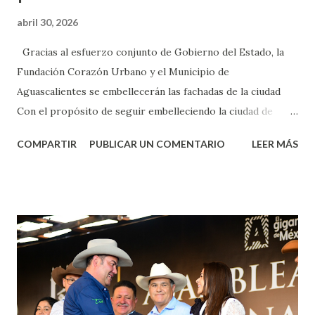
abril 30, 2026
Gracias al esfuerzo conjunto de Gobierno del Estado, la
Fundación Corazón Urbano y el Municipio de
Aguascalientes se embellecerán las fachadas de la ciudad
Con el propósito de seguir embelleciendo la ciudad de
Aguascalientes, la mañana de este jueves, el presidente
COMPARTIR
PUBLICAR UN COMENTARIO
LEER MÁS
municipal, Leo Montañez dio inicio al programa
¡Aguascalientes Pinta Bien!, a través del cual se pintarán
fachadas en diversos puntos de la capital, gracias a la suma
de esfuerzos entre Gobierno del Estado, la Fundación
Corazón Urbano y el Municipio capital. Leo Montañez
informó que en este programa se usarán cerca de 90 mil
metros cuadrados de pintura, para dar inicio en la calle
Nieto, entre Jesús F. Elizondo y la calle 22 de Octubre, con
lo que se aplicará pintura en 66 casas. Posteriormente se