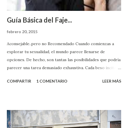
Guía Básica del Faje...
febrero 20, 2015
Aconsejable..pero no Recomendado Cuando comienzas a
explorar tu sexualidad, el mundo parece llenarse de
opciones. De hecho, son tantas las posibilidades que podría
parecer una tarea demasiado exhaustiva. Cada beso incita
algo nuevo y cada roce de tu piel contra la suya estimula
COMPARTIR
1 COMENTARIO
LEER MÁS
partes de ti que jamás hubieras imaginado. El problema es
que se supone que deberías saber todo sobre el sexo
incluso antes de haberlo experimentado. Es como si la vida
esperara que estés lista para lo que sea cuando aún no
conoces ni la mitad de lo que deberías saber. Pero incluso
quienes ya han tenido relaciones sexuales no son expertos