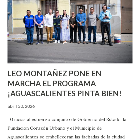
o expertas en el tema. Siempre hay algo nuevo que
aprender y nuevas experiencias que conocer. Si eres una
chica y aún no has tenido relaciones sexuales, tal vez
pienses que el sexo será increíble y no puedas esperar para
experimentarlo, pero como cualquier persona con
experiencia te dirá, siempre es mejor cuando ambas partes
son suficientemen...
LEO MONTAÑEZ PONE EN
MARCHA EL PROGRAMA
¡AGUASCALIENTES PINTA BIEN!
abril 30, 2026
Gracias al esfuerzo conjunto de Gobierno del Estado, la
Fundación Corazón Urbano y el Municipio de
Aguascalientes se embellecerán las fachadas de la ciudad