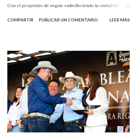
Con el propósito de seguir embelleciendo la ciudad de
Aguascalientes, la mañana de este jueves, el presidente
COMPARTIR
PUBLICAR UN COMENTARIO
LEER MÁS
municipal, Leo Montañez dio inicio al programa
¡Aguascalientes Pinta Bien!, a través del cual se pintarán
fachadas en diversos puntos de la capital, gracias a la suma
de esfuerzos entre Gobierno del Estado, la Fundación
Corazón Urbano y el Municipio capital. Leo Montañez
informó que en este programa se usarán cerca de 90 mil
metros cuadrados de pintura, para dar inicio en la calle
Nieto, entre Jesús F. Elizondo y la calle 22 de Octubre, con
lo que se aplicará pintura en 66 casas. Posteriormente se
llevará este programa a Villas de Nuestra Señora de la
Asunción, Avenida Alameda y Decreto 27 de Septiembre, en
los edificios FOVISSSTE Ojo de Agua, en la comunidad
Norias de Paso Hondo y en los edificios de...