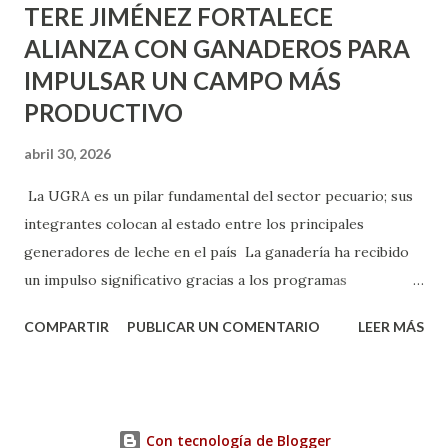
TERE JIMÉNEZ FORTALECE
ALIANZA CON GANADEROS PARA
IMPULSAR UN CAMPO MÁS
PRODUCTIVO
abril 30, 2026
La UGRA es un pilar fundamental del sector pecuario; sus
integrantes colocan al estado entre los principales
generadores de leche en el país La ganadería ha recibido
un impulso significativo gracias a los programas
implementados por la gobernadora Como una clara
COMPARTIR
PUBLICAR UN COMENTARIO
LEER MÁS
muestra de su respaldo firme y decidido al campo, la
gobernadora Tere Jiménez clausuró la Asamblea General
Ordinaria de la Unión Ganadera Regional de Aguascalientes
(UGRA), realizada en la Isla San Marcos, donde reafirmó su
Con tecnología de Blogger
compromiso de trabajar de la mano con los productores