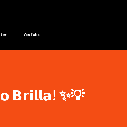
Ir al contenido principal
tter
YouTube
𝗼 𝗕𝗿𝗶𝗹𝗹𝗮! ✨💡