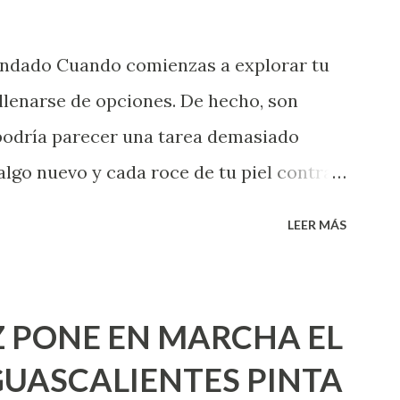
endado Cuando comienzas a explorar tu
llenarse de opciones. De hecho, son
 podría parecer una tarea demasiado
algo nuevo y cada roce de tu piel contra
i que jamás hubieras imaginado. El
LEER MÁS
e deberías saber todo sobre el sexo
erimentado. Es como si la vida esperara
ea cuando aún no conoces ni la mitad de
 PONE EN MARCHA EL
incluso quienes ya han tenido relaciones
UASCALIENTES PINTA
xpertas en el tema. Siempre hay algo