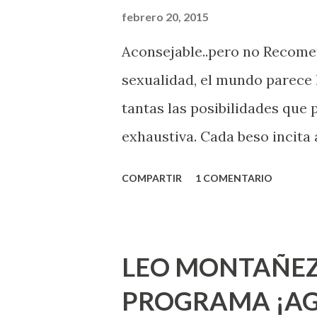
febrero 20, 2015
Aconsejable..pero no Recom
sexualidad, el mundo parece 
tantas las posibilidades que
exhaustiva. Cada beso incita 
la suya estimula partes de t
COMPARTIR
1 COMENTARIO
problema es que se supone qu
incluso antes de haberlo exp
que estés lista para lo que s
LEO MONTAÑEZ
lo que deberías saber. Pero 
PROGRAMA ¡AG
sexuales no son expertos o e