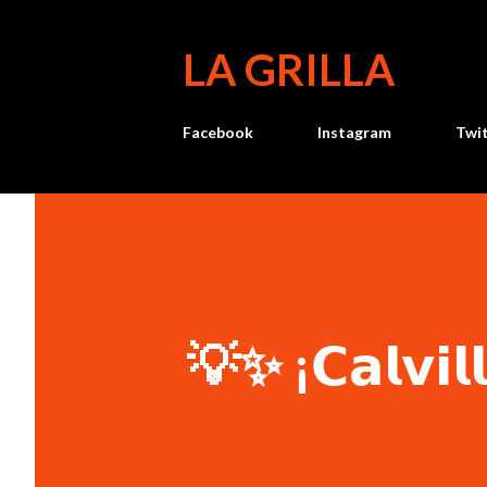
LA GRILLA
Facebook
Instagram
Twi
💡✨ ¡𝗖𝗮𝗹𝘃𝗶𝗹