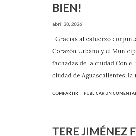
BIEN!
nuevo que aprender y nuevas
chica y aún no has tenido rel
abril 30, 2026
sexo será increíble y no pue
Gracias al esfuerzo conjunto
como cualquier persona con e
Corazón Urbano y el Municipi
cuando ambas partes son sufi
fachadas de la ciudad Con el
ciudad de Aguascalientes, la 
municipal, Leo Montañez dio
COMPARTIR
PUBLICAR UN COMENTA
Pinta Bien!, a través del cua
de la capital, gracias a la s
Estado, la Fundación Corazón
TERE JIMÉNEZ 
Montañez informó que en est