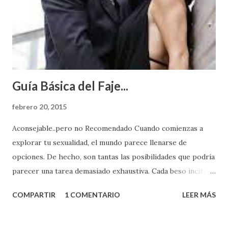
Guía Básica del Faje...
febrero 20, 2015
Aconsejable..pero no Recomendado Cuando comienzas a
explorar tu sexualidad, el mundo parece llenarse de
opciones. De hecho, son tantas las posibilidades que podría
parecer una tarea demasiado exhaustiva. Cada beso incita
algo nuevo y cada roce de tu piel contra la suya estimula
COMPARTIR
1 COMENTARIO
LEER MÁS
partes de ti que jamás hubieras imaginado. El problema es
que se supone que deberías saber todo sobre el sexo
incluso antes de haberlo experimentado. Es como si la vida