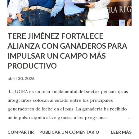
Asunción, Avenida Alameda y Decreto 27 de Septiembre, en
los edificios FOVISSSTE Ojo de Agua, en la comunidad
Norias de Paso Hondo y en los edificios de...
TERE JIMÉNEZ FORTALECE
ALIANZA CON GANADEROS PARA
IMPULSAR UN CAMPO MÁS
PRODUCTIVO
abril 30, 2026
La UGRA es un pilar fundamental del sector pecuario; sus
integrantes colocan al estado entre los principales
generadores de leche en el país La ganadería ha recibido
un impulso significativo gracias a los programas
implementados por la gobernadora Como una clara
COMPARTIR
PUBLICAR UN COMENTARIO
LEER MÁS
muestra de su respaldo firme y decidido al campo, la