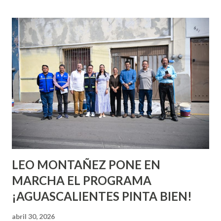
esperara que estés lista para lo que sea cuando aún no
conoces ni la mitad de lo que deberías saber. Pero incluso
quienes ya han tenido relaciones sexuales no son expertos
o expertas en el tema. Siempre hay algo nuevo que
aprender y nuevas experiencias que conocer. Si eres una
chica y aún no has tenido relaciones sexuales, tal vez
pienses que el sexo será increíble y no puedas esperar para
experimentarlo, pero como cualquier persona con
experiencia te dirá, siempre es mejor cuando ambas partes
son suficientemen...
LEO MONTAÑEZ PONE EN
MARCHA EL PROGRAMA
¡AGUASCALIENTES PINTA BIEN!
abril 30, 2026