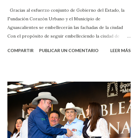
Gracias al esfuerzo conjunto de Gobierno del Estado, la
Fundación Corazón Urbano y el Municipio de
Aguascalientes se embellecerán las fachadas de la ciudad
Con el propósito de seguir embelleciendo la ciudad de
Aguascalientes, la mañana de este jueves, el presidente
COMPARTIR
PUBLICAR UN COMENTARIO
LEER MÁS
municipal, Leo Montañez dio inicio al programa
¡Aguascalientes Pinta Bien!, a través del cual se pintarán
fachadas en diversos puntos de la capital, gracias a la suma
de esfuerzos entre Gobierno del Estado, la Fundación
Corazón Urbano y el Municipio capital. Leo Montañez
informó que en este programa se usarán cerca de 90 mil
metros cuadrados de pintura, para dar inicio en la calle
Nieto, entre Jesús F. Elizondo y la calle 22 de Octubre, con
lo que se aplicará pintura en 66 casas. Posteriormente se
llevará este programa a Villas de Nuestra Señora de la