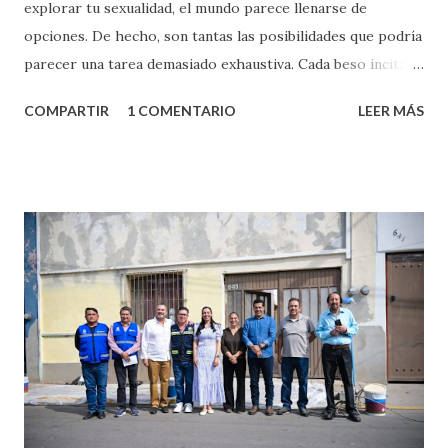
explorar tu sexualidad, el mundo parece llenarse de
opciones. De hecho, son tantas las posibilidades que podría
parecer una tarea demasiado exhaustiva. Cada beso incita
algo nuevo y cada roce de tu piel contra la suya estimula
COMPARTIR
1 COMENTARIO
LEER MÁS
partes de ti que jamás hubieras imaginado. El problema es
que se supone que deberías saber todo sobre el sexo
incluso antes de haberlo experimentado. Es como si la vida
esperara que estés lista para lo que sea cuando aún no
conoces ni la mitad de lo que deberías saber. Pero incluso
quienes ya han tenido relaciones sexuales no son expertos
o expertas en el tema. Siempre hay algo nuevo que
aprender y nuevas experiencias que conocer. Si eres una
chica y aún no has tenido relaciones sexuales, tal vez
pienses que el sexo será increíble y no puedas esperar para
experimentarlo, pero como cualquier persona con
experiencia te dirá, siempre es mejor cuando ambas partes