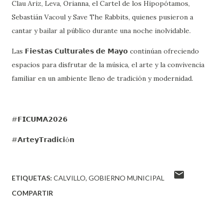
Clau Ariz, Leva, Orianna, el Cartel de los Hipopótamos,
Sebastián Vacoul y Save The Rabbits, quienes pusieron a
cantar y bailar al público durante una noche inolvidable.
Las 𝗙𝗶𝗲𝘀𝘁𝗮𝘀 𝗖𝘂𝗹𝘁𝘂𝗿𝗮𝗹𝗲𝘀 𝗱𝗲 𝗠𝗮𝘆𝗼 continúan ofreciendo
espacios para disfrutar de la música, el arte y la convivencia
familiar en un ambiente lleno de tradición y modernidad.
#𝗙𝗜𝗖𝗨𝗠𝗔𝟮𝟬𝟮𝟲
#𝗔𝗿𝘁𝗲𝘆𝗧𝗿𝗮𝗱𝗶𝗰𝗶ó𝗻
ETIQUETAS:
CALVILLO
GOBIERNO MUNICIPAL
COMPARTIR