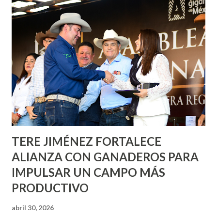
Corazón Urbano y el Municipio capital. Leo Montañez
informó que en este programa se usarán cerca de 90 mil
metros cuadrados de pintura, para dar inicio en la calle
Nieto, entre Jesús F. Elizondo y la calle 22 de Octubre, con
lo que se aplicará pintura en 66 casas. Posteriormente se
llevará este programa a Villas de Nuestra Señora de la
Asunción, Avenida Alameda y Decreto 27 de Septiembre, en
los edificios FOVISSSTE Ojo de Agua, en la comunidad
Norias de Paso Hondo y en los edificios de...
TERE JIMÉNEZ FORTALECE
ALIANZA CON GANADEROS PARA
IMPULSAR UN CAMPO MÁS
PRODUCTIVO
abril 30, 2026