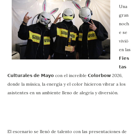
Una
gran
noch
e se
vivió
en las
𝗙𝗶𝗲𝘀
𝘁𝗮𝘀
𝗖𝘂𝗹𝘁𝘂𝗿𝗮𝗹𝗲𝘀 𝗱𝗲 𝗠𝗮𝘆𝗼 con el increíble 𝗖𝗼𝗹𝗼𝗿𝗯𝗼𝘄 2026,
donde la música, la energía y el color hicieron vibrar a los
asistentes en un ambiente lleno de alegría y diversión.
El escenario se llenó de talento con las presentaciones de