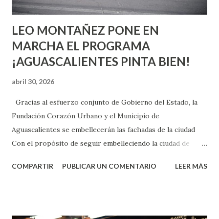
son suficientemen...
LEO MONTAÑEZ PONE EN
MARCHA EL PROGRAMA
¡AGUASCALIENTES PINTA BIEN!
abril 30, 2026
Gracias al esfuerzo conjunto de Gobierno del Estado, la
Fundación Corazón Urbano y el Municipio de
Aguascalientes se embellecerán las fachadas de la ciudad
Con el propósito de seguir embelleciendo la ciudad de
Aguascalientes, la mañana de este jueves, el presidente
COMPARTIR
PUBLICAR UN COMENTARIO
LEER MÁS
municipal, Leo Montañez dio inicio al programa
¡Aguascalientes Pinta Bien!, a través del cual se pintarán
fachadas en diversos puntos de la capital, gracias a la suma
de esfuerzos entre Gobierno del Estado, la Fundación