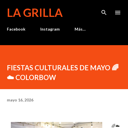
Ir al contenido principal
LA GRILLA
Facebook
Instagram
Más…
FIESTAS CULTURALES DE MAYO 🌈
☁️ COLORBOW
mayo 16, 2026
🌈☁️