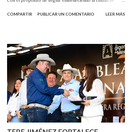
Con el propósito de seguir embelleciendo la ciudad de
Aguascalientes, la mañana de este jueves, el presidente
COMPARTIR
PUBLICAR UN COMENTARIO
LEER MÁS
municipal, Leo Montañez dio inicio al programa
¡Aguascalientes Pinta Bien!, a través del cual se pintarán
fachadas en diversos puntos de la capital, gracias a la suma
de esfuerzos entre Gobierno del Estado, la Fundación
Corazón Urbano y el Municipio capital. Leo Montañez
informó que en este programa se usarán cerca de 90 mil
metros cuadrados de pintura, para dar inicio en la calle
Nieto, entre Jesús F. Elizondo y la calle 22 de Octubre, con
lo que se aplicará pintura en 66 casas. Posteriormente se
llevará este programa a Villas de Nuestra Señora de la
Asunción, Avenida Alameda y Decreto 27 de Septiembre, en
los edificios FOVISSSTE Ojo de Agua, en la comunidad
Norias de Paso Hondo y en los edificios de...
TERE JIMÉNEZ FORTALECE