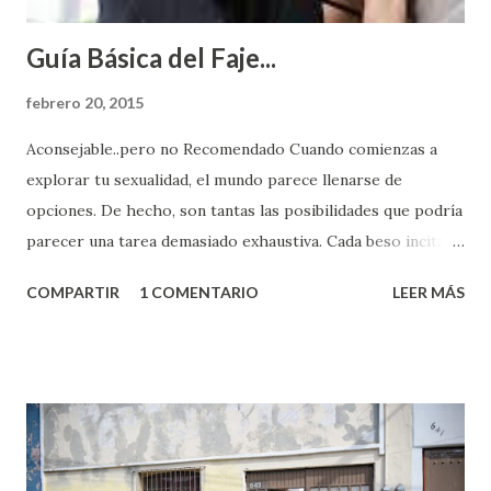
Guía Básica del Faje...
febrero 20, 2015
Aconsejable..pero no Recomendado Cuando comienzas a
explorar tu sexualidad, el mundo parece llenarse de
opciones. De hecho, son tantas las posibilidades que podría
parecer una tarea demasiado exhaustiva. Cada beso incita
algo nuevo y cada roce de tu piel contra la suya estimula
COMPARTIR
1 COMENTARIO
LEER MÁS
partes de ti que jamás hubieras imaginado. El problema es
que se supone que deberías saber todo sobre el sexo
incluso antes de haberlo experimentado. Es como si la vida
esperara que estés lista para lo que sea cuando aún no
conoces ni la mitad de lo que deberías saber. Pero incluso
quienes ya han tenido relaciones sexuales no son expertos
o expertas en el tema. Siempre hay algo nuevo que