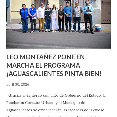
aprender y nuevas experiencias que conocer. Si eres una
chica y aún no has tenido relaciones sexuales, tal vez
pienses que el sexo será increíble y no puedas esperar para
experimentarlo, pero como cualquier persona con
experiencia te dirá, siempre es mejor cuando ambas partes
son suficientemen...
LEO MONTAÑEZ PONE EN
MARCHA EL PROGRAMA
¡AGUASCALIENTES PINTA BIEN!
abril 30, 2026
Gracias al esfuerzo conjunto de Gobierno del Estado, la
Fundación Corazón Urbano y el Municipio de
Aguascalientes se embellecerán las fachadas de la ciudad