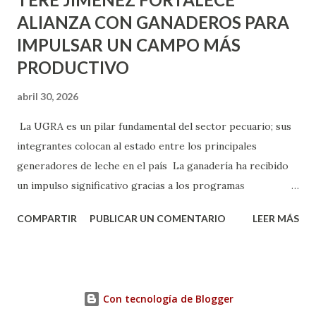
ALIANZA CON GANADEROS PARA
IMPULSAR UN CAMPO MÁS
PRODUCTIVO
abril 30, 2026
La UGRA es un pilar fundamental del sector pecuario; sus
integrantes colocan al estado entre los principales
generadores de leche en el país La ganadería ha recibido
un impulso significativo gracias a los programas
implementados por la gobernadora Como una clara
COMPARTIR
PUBLICAR UN COMENTARIO
LEER MÁS
muestra de su respaldo firme y decidido al campo, la
gobernadora Tere Jiménez clausuró la Asamblea General
Ordinaria de la Unión Ganadera Regional de Aguascalientes
(UGRA), realizada en la Isla San Marcos, donde reafirmó su
Con tecnología de Blogger
compromiso de trabajar de la mano con los productores