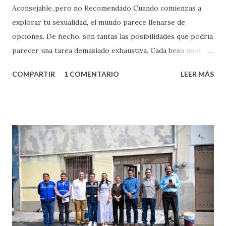
Aconsejable..pero no Recomendado Cuando comienzas a
explorar tu sexualidad, el mundo parece llenarse de
opciones. De hecho, son tantas las posibilidades que podría
parecer una tarea demasiado exhaustiva. Cada beso incita
algo nuevo y cada roce de tu piel contra la suya estimula
COMPARTIR
1 COMENTARIO
LEER MÁS
partes de ti que jamás hubieras imaginado. El problema es
que se supone que deberías saber todo sobre el sexo
incluso antes de haberlo experimentado. Es como si la vida
esperara que estés lista para lo que sea cuando aún no
conoces ni la mitad de lo que deberías saber. Pero incluso
quienes ya han tenido relaciones sexuales no son expertos
o expertas en el tema. Siempre hay algo nuevo que
aprender y nuevas experiencias que conocer. Si eres una
chica y aún no has tenido relaciones sexuales, tal vez
pienses que el sexo será increíble y no puedas esperar para
experimentarlo, pero como cualquier persona con