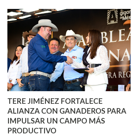
de esfuerzos entre Gobierno del Estado, la Fundación
Corazón Urbano y el Municipio capital. Leo Montañez
informó que en este programa se usarán cerca de 90 mil
metros cuadrados de pintura, para dar inicio en la calle
Nieto, entre Jesús F. Elizondo y la calle 22 de Octubre, con
lo que se aplicará pintura en 66 casas. Posteriormente se
llevará este programa a Villas de Nuestra Señora de la
Asunción, Avenida Alameda y Decreto 27 de Septiembre, en
los edificios FOVISSSTE Ojo de Agua, en la comunidad
Norias de Paso Hondo y en los edificios de...
TERE JIMÉNEZ FORTALECE
ALIANZA CON GANADEROS PARA
IMPULSAR UN CAMPO MÁS
PRODUCTIVO