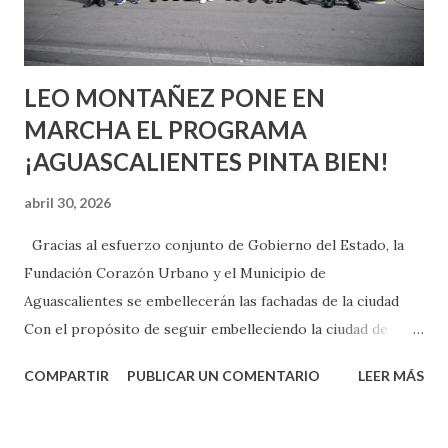
experiencia te dirá, siempre es mejor cuando ambas partes
son suficientemen...
LEO MONTAÑEZ PONE EN
MARCHA EL PROGRAMA
¡AGUASCALIENTES PINTA BIEN!
abril 30, 2026
Gracias al esfuerzo conjunto de Gobierno del Estado, la
Fundación Corazón Urbano y el Municipio de
Aguascalientes se embellecerán las fachadas de la ciudad
Con el propósito de seguir embelleciendo la ciudad de
Aguascalientes, la mañana de este jueves, el presidente
COMPARTIR
PUBLICAR UN COMENTARIO
LEER MÁS
municipal, Leo Montañez dio inicio al programa
¡Aguascalientes Pinta Bien!, a través del cual se pintarán
fachadas en diversos puntos de la capital, gracias a la suma