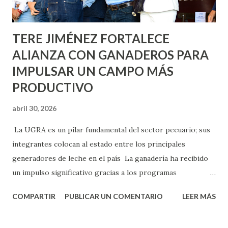
Norias de Paso Hondo y en los edificios de...
TERE JIMÉNEZ FORTALECE
ALIANZA CON GANADEROS PARA
IMPULSAR UN CAMPO MÁS
PRODUCTIVO
abril 30, 2026
La UGRA es un pilar fundamental del sector pecuario; sus
integrantes colocan al estado entre los principales
generadores de leche en el país La ganadería ha recibido
un impulso significativo gracias a los programas
implementados por la gobernadora Como una clara
COMPARTIR
PUBLICAR UN COMENTARIO
LEER MÁS
muestra de su respaldo firme y decidido al campo, la
gobernadora Tere Jiménez clausuró la Asamblea General