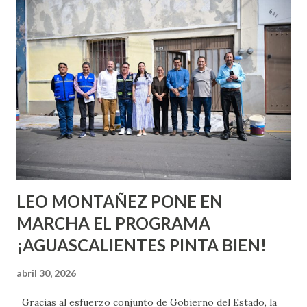
conoces ni la mitad de lo que deberías saber. Pero incluso
quienes ya han tenido relaciones sexuales no son expertos
o expertas en el tema. Siempre hay algo nuevo que
aprender y nuevas experiencias que conocer. Si eres una
chica y aún no has tenido relaciones sexuales, tal vez
pienses que el sexo será increíble y no puedas esperar para
experimentarlo, pero como cualquier persona con
experiencia te dirá, siempre es mejor cuando ambas partes
son suficientemen...
LEO MONTAÑEZ PONE EN
MARCHA EL PROGRAMA
¡AGUASCALIENTES PINTA BIEN!
abril 30, 2026
Gracias al esfuerzo conjunto de Gobierno del Estado, la