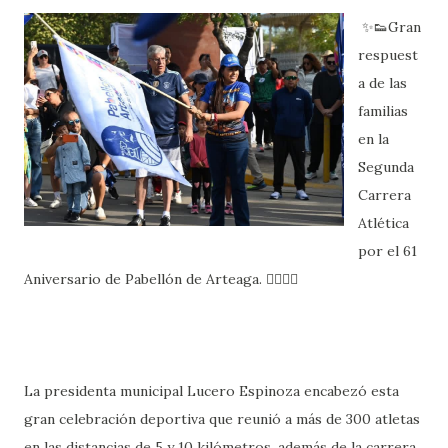
✨️👟Gran
respuest
a de las
familias
en la
Segunda
Carrera
Atlética
por el 61
Aniversario de Pabellón de Arteaga. 🏃‍♀️🏃‍♂️
La presidenta municipal Lucero Espinoza encabezó esta
gran celebración deportiva que reunió a más de 300 atletas
en las distancias de 5 y 10 kilómetros, además de la carrera