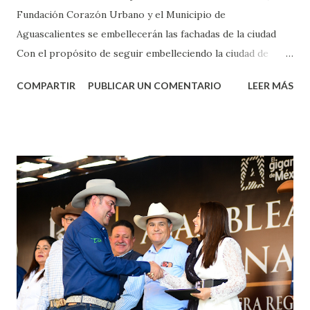
Fundación Corazón Urbano y el Municipio de
Aguascalientes se embellecerán las fachadas de la ciudad
Con el propósito de seguir embelleciendo la ciudad de
Aguascalientes, la mañana de este jueves, el presidente
COMPARTIR
PUBLICAR UN COMENTARIO
LEER MÁS
municipal, Leo Montañez dio inicio al programa
¡Aguascalientes Pinta Bien!, a través del cual se pintarán
fachadas en diversos puntos de la capital, gracias a la suma
de esfuerzos entre Gobierno del Estado, la Fundación
Corazón Urbano y el Municipio capital. Leo Montañez
informó que en este programa se usarán cerca de 90 mil
metros cuadrados de pintura, para dar inicio en la calle
Nieto, entre Jesús F. Elizondo y la calle 22 de Octubre, con
lo que se aplicará pintura en 66 casas. Posteriormente se
llevará este programa a Villas de Nuestra Señora de la
Asunción, Avenida Alameda y Decreto 27 de Septiembre, en
los edificios FOVISSSTE Ojo de Agua, en la comunidad