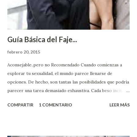
Guía Básica del Faje...
febrero 20, 2015
Aconsejable..pero no Recomendado Cuando comienzas a
explorar tu sexualidad, el mundo parece llenarse de
opciones. De hecho, son tantas las posibilidades que podría
parecer una tarea demasiado exhaustiva. Cada beso incita
algo nuevo y cada roce de tu piel contra la suya estimula
COMPARTIR
1 COMENTARIO
LEER MÁS
partes de ti que jamás hubieras imaginado. El problema es
que se supone que deberías saber todo sobre el sexo
incluso antes de haberlo experimentado. Es como si la vida
esperara que estés lista para lo que sea cuando aún no