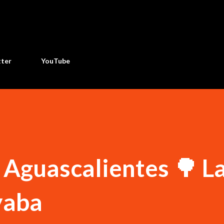
Ir al contenido principal
tter
YouTube
e Aguascalientes 🌳 L
yaba