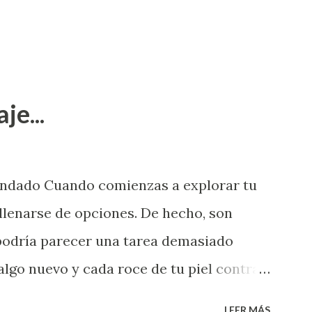
je...
endado Cuando comienzas a explorar tu
llenarse de opciones. De hecho, son
 podría parecer una tarea demasiado
algo nuevo y cada roce de tu piel contra
i que jamás hubieras imaginado. El
LEER MÁS