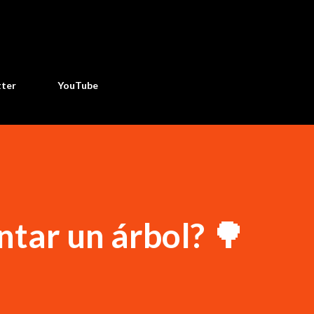
Ir al contenido principal
tter
YouTube
ntar un árbol? 🌳