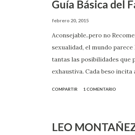
Guía Básica del Fa
febrero 20, 2015
Aconsejable..pero no Recom
sexualidad, el mundo parece 
tantas las posibilidades que
exhaustiva. Cada beso incita 
la suya estimula partes de t
COMPARTIR
1 COMENTARIO
problema es que se supone qu
incluso antes de haberlo exp
que estés lista para lo que s
LEO MONTAÑEZ
lo que deberías saber. Pero 