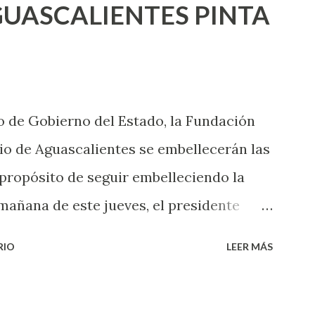
UASCALIENTES PINTA
xpertas en el tema. Siempre hay algo
 experiencias que conocer. Si eres una
aciones sexuales, tal vez pienses que el
das esperar para experimentarlo, pero
 de Gobierno del Estado, la Fundación
xperiencia te dirá, siempre es mejor
o de Aguascalientes se embellecerán las
cientemen...
 propósito de seguir embelleciendo la
mañana de este jueves, el presidente
 inicio al programa ¡Aguascalientes
RIO
LEER MÁS
l se pintarán fachadas en diversos puntos
uma de esfuerzos entre Gobierno del