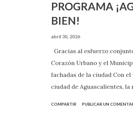
PROGRAMA ¡AG
sexuales no son expertos o e
BIEN!
nuevo que aprender y nuevas
chica y aún no has tenido rel
abril 30, 2026
sexo será increíble y no pue
Gracias al esfuerzo conjunto
como cualquier persona con e
Corazón Urbano y el Municipi
cuando ambas partes son sufi
fachadas de la ciudad Con el
ciudad de Aguascalientes, la 
municipal, Leo Montañez dio
COMPARTIR
PUBLICAR UN COMENTA
Pinta Bien!, a través del cua
de la capital, gracias a la s