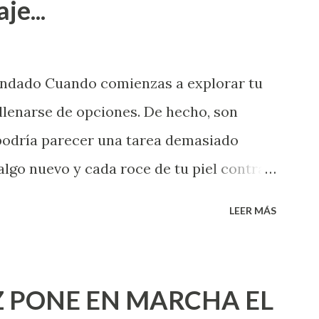
je...
endado Cuando comienzas a explorar tu
llenarse de opciones. De hecho, son
 podría parecer una tarea demasiado
algo nuevo y cada roce de tu piel contra
i que jamás hubieras imaginado. El
LEER MÁS
e deberías saber todo sobre el sexo
erimentado. Es como si la vida esperara
ea cuando aún no conoces ni la mitad de
 PONE EN MARCHA EL
incluso quienes ya han tenido relaciones