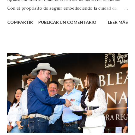
Con el propósito de seguir embelleciendo la ciudad de
Aguascalientes, la mañana de este jueves, el presidente
COMPARTIR
PUBLICAR UN COMENTARIO
LEER MÁS
municipal, Leo Montañez dio inicio al programa
¡Aguascalientes Pinta Bien!, a través del cual se pintarán
fachadas en diversos puntos de la capital, gracias a la suma
de esfuerzos entre Gobierno del Estado, la Fundación
Corazón Urbano y el Municipio capital. Leo Montañez
informó que en este programa se usarán cerca de 90 mil
metros cuadrados de pintura, para dar inicio en la calle
Nieto, entre Jesús F. Elizondo y la calle 22 de Octubre, con
lo que se aplicará pintura en 66 casas. Posteriormente se
llevará este programa a Villas de Nuestra Señora de la
Asunción, Avenida Alameda y Decreto 27 de Septiembre, en
los edificios FOVISSSTE Ojo de Agua, en la comunidad
Norias de Paso Hondo y en los edificios de...