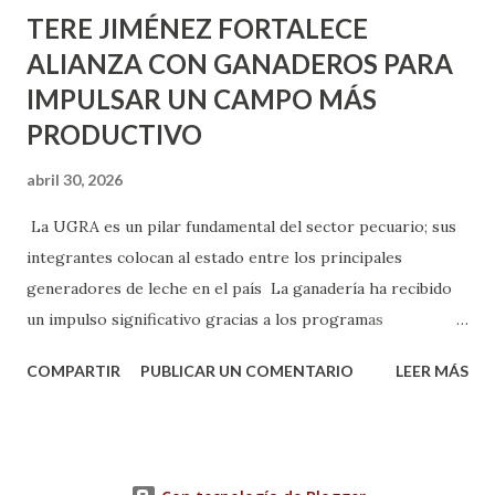
TERE JIMÉNEZ FORTALECE
ALIANZA CON GANADEROS PARA
IMPULSAR UN CAMPO MÁS
PRODUCTIVO
abril 30, 2026
La UGRA es un pilar fundamental del sector pecuario; sus
integrantes colocan al estado entre los principales
generadores de leche en el país La ganadería ha recibido
un impulso significativo gracias a los programas
implementados por la gobernadora Como una clara
COMPARTIR
PUBLICAR UN COMENTARIO
LEER MÁS
muestra de su respaldo firme y decidido al campo, la
gobernadora Tere Jiménez clausuró la Asamblea General
Ordinaria de la Unión Ganadera Regional de Aguascalientes
(UGRA), realizada en la Isla San Marcos, donde reafirmó su