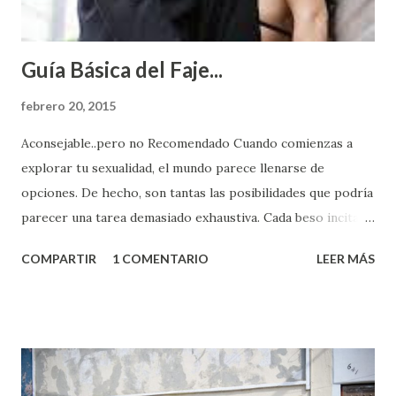
Guía Básica del Faje...
febrero 20, 2015
Aconsejable..pero no Recomendado Cuando comienzas a
explorar tu sexualidad, el mundo parece llenarse de
opciones. De hecho, son tantas las posibilidades que podría
parecer una tarea demasiado exhaustiva. Cada beso incita
algo nuevo y cada roce de tu piel contra la suya estimula
COMPARTIR
1 COMENTARIO
LEER MÁS
partes de ti que jamás hubieras imaginado. El problema es
que se supone que deberías saber todo sobre el sexo
incluso antes de haberlo experimentado. Es como si la vida
esperara que estés lista para lo que sea cuando aún no
conoces ni la mitad de lo que deberías saber. Pero incluso
quienes ya han tenido relaciones sexuales no son expertos