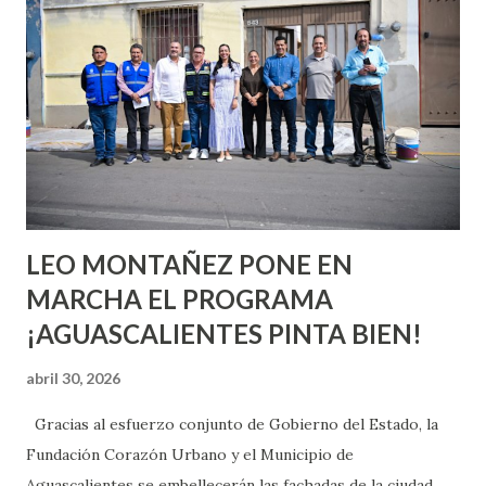
o expertas en el tema. Siempre hay algo nuevo que
aprender y nuevas experiencias que conocer. Si eres una
chica y aún no has tenido relaciones sexuales, tal vez
pienses que el sexo será increíble y no puedas esperar para
experimentarlo, pero como cualquier persona con
experiencia te dirá, siempre es mejor cuando ambas partes
son suficientemen...
LEO MONTAÑEZ PONE EN
MARCHA EL PROGRAMA
¡AGUASCALIENTES PINTA BIEN!
abril 30, 2026
Gracias al esfuerzo conjunto de Gobierno del Estado, la
Fundación Corazón Urbano y el Municipio de
Aguascalientes se embellecerán las fachadas de la ciudad