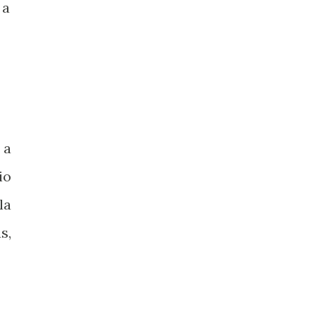
 a
 a
io
la
s,