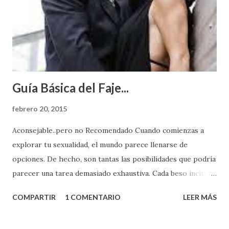
Guía Básica del Faje...
febrero 20, 2015
Aconsejable..pero no Recomendado Cuando comienzas a
explorar tu sexualidad, el mundo parece llenarse de
opciones. De hecho, son tantas las posibilidades que podría
parecer una tarea demasiado exhaustiva. Cada beso incita
algo nuevo y cada roce de tu piel contra la suya estimula
COMPARTIR
1 COMENTARIO
LEER MÁS
partes de ti que jamás hubieras imaginado. El problema es
que se supone que deberías saber todo sobre el sexo