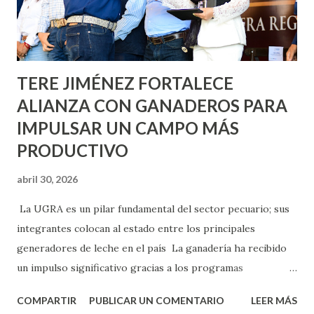
Asunción, Avenida Alameda y Decreto 27 de Septiembre, en
los edificios FOVISSSTE Ojo de Agua, en la comunidad
Norias de Paso Hondo y en los edificios de...
TERE JIMÉNEZ FORTALECE
ALIANZA CON GANADEROS PARA
IMPULSAR UN CAMPO MÁS
PRODUCTIVO
abril 30, 2026
La UGRA es un pilar fundamental del sector pecuario; sus
integrantes colocan al estado entre los principales
generadores de leche en el país La ganadería ha recibido
un impulso significativo gracias a los programas
implementados por la gobernadora Como una clara
COMPARTIR
PUBLICAR UN COMENTARIO
LEER MÁS
muestra de su respaldo firme y decidido al campo, la