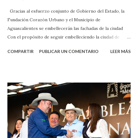
Gracias al esfuerzo conjunto de Gobierno del Estado, la
Fundación Corazón Urbano y el Municipio de
Aguascalientes se embellecerán las fachadas de la ciudad
Con el propósito de seguir embelleciendo la ciudad de
Aguascalientes, la mañana de este jueves, el presidente
COMPARTIR
PUBLICAR UN COMENTARIO
LEER MÁS
municipal, Leo Montañez dio inicio al programa
¡Aguascalientes Pinta Bien!, a través del cual se pintarán
fachadas en diversos puntos de la capital, gracias a la suma
de esfuerzos entre Gobierno del Estado, la Fundación
Corazón Urbano y el Municipio capital. Leo Montañez
informó que en este programa se usarán cerca de 90 mil
metros cuadrados de pintura, para dar inicio en la calle
Nieto, entre Jesús F. Elizondo y la calle 22 de Octubre, con
lo que se aplicará pintura en 66 casas. Posteriormente se
llevará este programa a Villas de Nuestra Señora de la