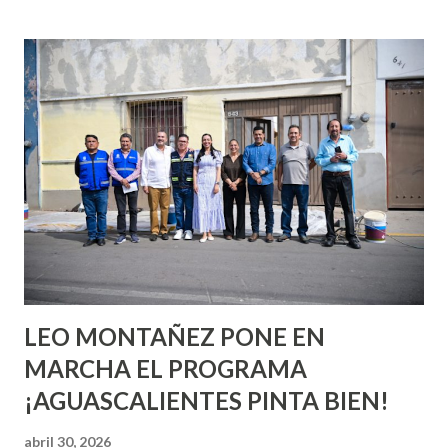
incluso antes de haberlo experimentado. Es como si la vida
esperara que estés lista para lo que sea cuando aún no
conoces ni la mitad de lo que deberías saber. Pero incluso
quienes ya han tenido relaciones sexuales no son expertos
o expertas en el tema. Siempre hay algo nuevo que
aprender y nuevas experiencias que conocer. Si eres una
chica y aún no has tenido relaciones sexuales, tal vez
pienses que el sexo será increíble y no puedas esperar para
experimentarlo, pero como cualquier persona con
experiencia te dirá, siempre es mejor cuando ambas partes
son suficientemen...
LEO MONTAÑEZ PONE EN
MARCHA EL PROGRAMA
¡AGUASCALIENTES PINTA BIEN!
abril 30, 2026