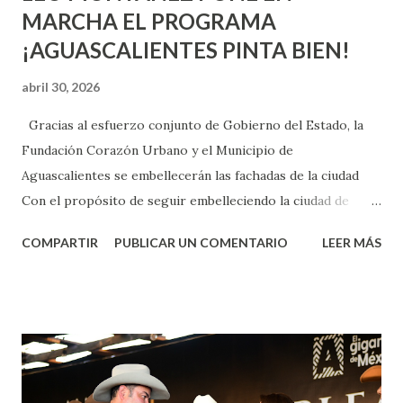
MARCHA EL PROGRAMA
¡AGUASCALIENTES PINTA BIEN!
abril 30, 2026
Gracias al esfuerzo conjunto de Gobierno del Estado, la
Fundación Corazón Urbano y el Municipio de
Aguascalientes se embellecerán las fachadas de la ciudad
Con el propósito de seguir embelleciendo la ciudad de
Aguascalientes, la mañana de este jueves, el presidente
COMPARTIR
PUBLICAR UN COMENTARIO
LEER MÁS
municipal, Leo Montañez dio inicio al programa
¡Aguascalientes Pinta Bien!, a través del cual se pintarán
fachadas en diversos puntos de la capital, gracias a la suma
de esfuerzos entre Gobierno del Estado, la Fundación
Corazón Urbano y el Municipio capital. Leo Montañez
informó que en este programa se usarán cerca de 90 mil
metros cuadrados de pintura, para dar inicio en la calle