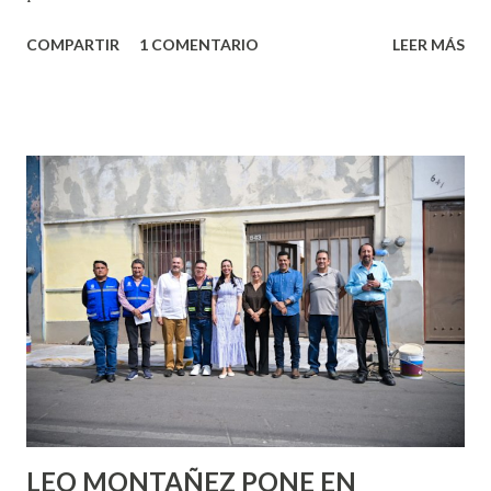
algo nuevo y cada roce de tu piel contra la suya estimula
COMPARTIR
1 COMENTARIO
LEER MÁS
partes de ti que jamás hubieras imaginado. El problema es
que se supone que deberías saber todo sobre el sexo
incluso antes de haberlo experimentado. Es como si la vida
esperara que estés lista para lo que sea cuando aún no
conoces ni la mitad de lo que deberías saber. Pero incluso
quienes ya han tenido relaciones sexuales no son expertos
o expertas en el tema. Siempre hay algo nuevo que
aprender y nuevas experiencias que conocer. Si eres una
chica y aún no has tenido relaciones sexuales, tal vez
pienses que el sexo será increíble y no puedas esperar para
experimentarlo, pero como cualquier persona con
experiencia te dirá, siempre es mejor cuando ambas partes
son suficientemen...
LEO MONTAÑEZ PONE EN