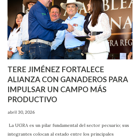
Nieto, entre Jesús F. Elizondo y la calle 22 de Octubre, con
lo que se aplicará pintura en 66 casas. Posteriormente se
llevará este programa a Villas de Nuestra Señora de la
Asunción, Avenida Alameda y Decreto 27 de Septiembre, en
los edificios FOVISSSTE Ojo de Agua, en la comunidad
Norias de Paso Hondo y en los edificios de...
TERE JIMÉNEZ FORTALECE
ALIANZA CON GANADEROS PARA
IMPULSAR UN CAMPO MÁS
PRODUCTIVO
abril 30, 2026
La UGRA es un pilar fundamental del sector pecuario; sus
integrantes colocan al estado entre los principales