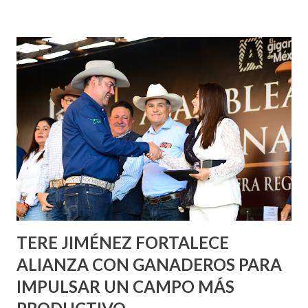
fachadas en diversos puntos de la capital, gracias a la suma
de esfuerzos entre Gobierno del Estado, la Fundación
Corazón Urbano y el Municipio capital. Leo Montañez
informó que en este programa se usarán cerca de 90 mil
metros cuadrados de pintura, para dar inicio en la calle
Nieto, entre Jesús F. Elizondo y la calle 22 de Octubre, con
lo que se aplicará pintura en 66 casas. Posteriormente se
llevará este programa a Villas de Nuestra Señora de la
Asunción, Avenida Alameda y Decreto 27 de Septiembre, en
los edificios FOVISSSTE Ojo de Agua, en la comunidad
Norias de Paso Hondo y en los edificios de...
TERE JIMÉNEZ FORTALECE
ALIANZA CON GANADEROS PARA
IMPULSAR UN CAMPO MÁS