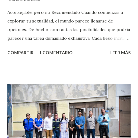
Aconsejable..pero no Recomendado Cuando comienzas a
explorar tu sexualidad, el mundo parece llenarse de
opciones. De hecho, son tantas las posibilidades que podría
parecer una tarea demasiado exhaustiva. Cada beso incita
algo nuevo y cada roce de tu piel contra la suya estimula
COMPARTIR
1 COMENTARIO
LEER MÁS
partes de ti que jamás hubieras imaginado. El problema es
que se supone que deberías saber todo sobre el sexo
incluso antes de haberlo experimentado. Es como si la vida
esperara que estés lista para lo que sea cuando aún no
conoces ni la mitad de lo que deberías saber. Pero incluso
quienes ya han tenido relaciones sexuales no son expertos
o expertas en el tema. Siempre hay algo nuevo que
aprender y nuevas experiencias que conocer. Si eres una
chica y aún no has tenido relaciones sexuales, tal vez
pienses que el sexo será increíble y no puedas esperar para