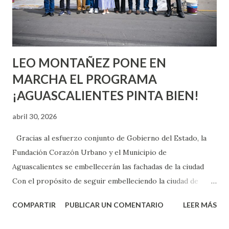
experimentarlo, pero como cualquier persona con
experiencia te dirá, siempre es mejor cuando ambas partes
son suficientemen...
LEO MONTAÑEZ PONE EN
MARCHA EL PROGRAMA
¡AGUASCALIENTES PINTA BIEN!
abril 30, 2026
Gracias al esfuerzo conjunto de Gobierno del Estado, la
Fundación Corazón Urbano y el Municipio de
Aguascalientes se embellecerán las fachadas de la ciudad
Con el propósito de seguir embelleciendo la ciudad de
Aguascalientes, la mañana de este jueves, el presidente
COMPARTIR
PUBLICAR UN COMENTARIO
LEER MÁS
municipal, Leo Montañez dio inicio al programa
¡Aguascalientes Pinta Bien!, a través del cual se pintarán