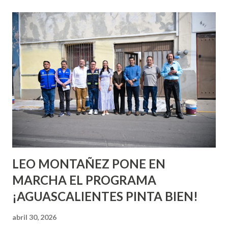
esperara que estés lista para lo que sea cuando aún no
conoces ni la mitad de lo que deberías saber. Pero incluso
quienes ya han tenido relaciones sexuales no son expertos
o expertas en el tema. Siempre hay algo nuevo que
aprender y nuevas experiencias que conocer. Si eres una
chica y aún no has tenido relaciones sexuales, tal vez
pienses que el sexo será increíble y no puedas esperar para
experimentarlo, pero como cualquier persona con
experiencia te dirá, siempre es mejor cuando ambas partes
son suficientemen...
LEO MONTAÑEZ PONE EN
MARCHA EL PROGRAMA
¡AGUASCALIENTES PINTA BIEN!
abril 30, 2026