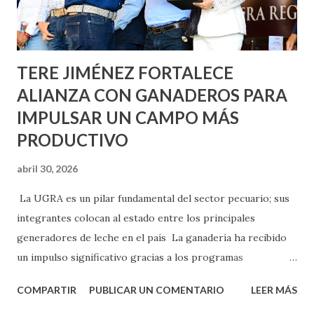
los edificios FOVISSSTE Ojo de Agua, en la comunidad
Norias de Paso Hondo y en los edificios de...
TERE JIMÉNEZ FORTALECE
ALIANZA CON GANADEROS PARA
IMPULSAR UN CAMPO MÁS
PRODUCTIVO
abril 30, 2026
La UGRA es un pilar fundamental del sector pecuario; sus
integrantes colocan al estado entre los principales
generadores de leche en el país La ganadería ha recibido
un impulso significativo gracias a los programas
implementados por la gobernadora Como una clara
COMPARTIR
PUBLICAR UN COMENTARIO
LEER MÁS
muestra de su respaldo firme y decidido al campo, la