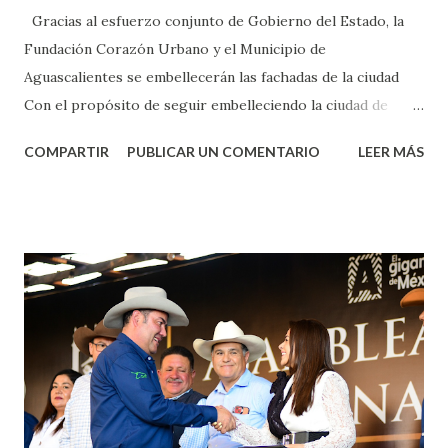
Gracias al esfuerzo conjunto de Gobierno del Estado, la
Fundación Corazón Urbano y el Municipio de
Aguascalientes se embellecerán las fachadas de la ciudad
Con el propósito de seguir embelleciendo la ciudad de
Aguascalientes, la mañana de este jueves, el presidente
COMPARTIR
PUBLICAR UN COMENTARIO
LEER MÁS
municipal, Leo Montañez dio inicio al programa
¡Aguascalientes Pinta Bien!, a través del cual se pintarán
fachadas en diversos puntos de la capital, gracias a la suma
de esfuerzos entre Gobierno del Estado, la Fundación
Corazón Urbano y el Municipio capital. Leo Montañez
informó que en este programa se usarán cerca de 90 mil
metros cuadrados de pintura, para dar inicio en la calle
Nieto, entre Jesús F. Elizondo y la calle 22 de Octubre, con
lo que se aplicará pintura en 66 casas. Posteriormente se
llevará este programa a Villas de Nuestra Señora de la
Asunción, Avenida Alameda y Decreto 27 de Septiembre, en