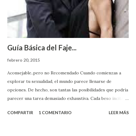
Guía Básica del Faje...
febrero 20, 2015
Aconsejable..pero no Recomendado Cuando comienzas a
explorar tu sexualidad, el mundo parece llenarse de
opciones. De hecho, son tantas las posibilidades que podría
parecer una tarea demasiado exhaustiva. Cada beso incita
algo nuevo y cada roce de tu piel contra la suya estimula
COMPARTIR
1 COMENTARIO
LEER MÁS
partes de ti que jamás hubieras imaginado. El problema es
que se supone que deberías saber todo sobre el sexo
incluso antes de haberlo experimentado. Es como si la vida