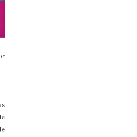
or
as
de
de