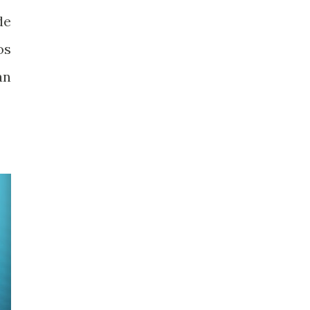
de
os
an