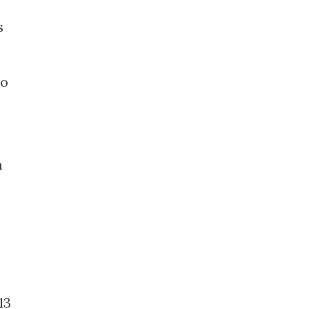
s
to
n
13