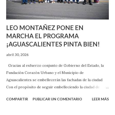
experiencia te dirá, siempre es mejor cuando ambas partes
son suficientemen...
LEO MONTAÑEZ PONE EN
MARCHA EL PROGRAMA
¡AGUASCALIENTES PINTA BIEN!
abril 30, 2026
Gracias al esfuerzo conjunto de Gobierno del Estado, la
Fundación Corazón Urbano y el Municipio de
Aguascalientes se embellecerán las fachadas de la ciudad
Con el propósito de seguir embelleciendo la ciudad de
Aguascalientes, la mañana de este jueves, el presidente
COMPARTIR
PUBLICAR UN COMENTARIO
LEER MÁS
municipal, Leo Montañez dio inicio al programa
¡Aguascalientes Pinta Bien!, a través del cual se pintarán