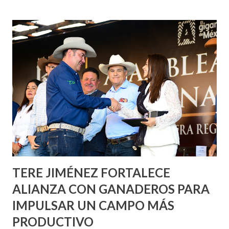
fachadas en diversos puntos de la capital, gracias a la suma
de esfuerzos entre Gobierno del Estado, la Fundación
Corazón Urbano y el Municipio capital. Leo Montañez
informó que en este programa se usarán cerca de 90 mil
metros cuadrados de pintura, para dar inicio en la calle
Nieto, entre Jesús F. Elizondo y la calle 22 de Octubre, con
lo que se aplicará pintura en 66 casas. Posteriormente se
llevará este programa a Villas de Nuestra Señora de la
Asunción, Avenida Alameda y Decreto 27 de Septiembre, en
los edificios FOVISSSTE Ojo de Agua, en la comunidad
Norias de Paso Hondo y en los edificios de...
TERE JIMÉNEZ FORTALECE
ALIANZA CON GANADEROS PARA
IMPULSAR UN CAMPO MÁS
PRODUCTIVO