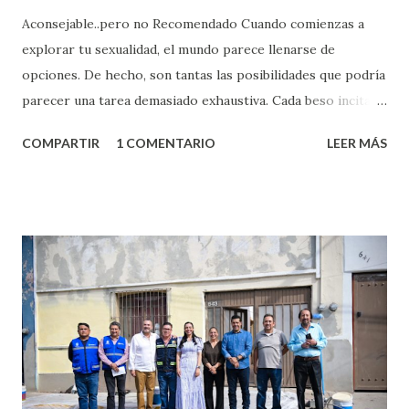
Aconsejable..pero no Recomendado Cuando comienzas a
explorar tu sexualidad, el mundo parece llenarse de
opciones. De hecho, son tantas las posibilidades que podría
parecer una tarea demasiado exhaustiva. Cada beso incita
algo nuevo y cada roce de tu piel contra la suya estimula
COMPARTIR
1 COMENTARIO
LEER MÁS
partes de ti que jamás hubieras imaginado. El problema es
que se supone que deberías saber todo sobre el sexo
incluso antes de haberlo experimentado. Es como si la vida
esperara que estés lista para lo que sea cuando aún no
conoces ni la mitad de lo que deberías saber. Pero incluso
quienes ya han tenido relaciones sexuales no son expertos
o expertas en el tema. Siempre hay algo nuevo que
aprender y nuevas experiencias que conocer. Si eres una
chica y aún no has tenido relaciones sexuales, tal vez
pienses que el sexo será increíble y no puedas esperar para
experimentarlo, pero como cualquier persona con