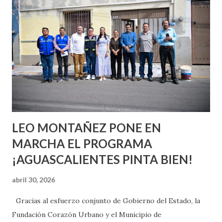
quienes ya han tenido relaciones sexuales no son expertos
o expertas en el tema. Siempre hay algo nuevo que
aprender y nuevas experiencias que conocer. Si eres una
chica y aún no has tenido relaciones sexuales, tal vez
pienses que el sexo será increíble y no puedas esperar para
experimentarlo, pero como cualquier persona con
experiencia te dirá, siempre es mejor cuando ambas partes
son suficientemen...
LEO MONTAÑEZ PONE EN
MARCHA EL PROGRAMA
¡AGUASCALIENTES PINTA BIEN!
abril 30, 2026
Gracias al esfuerzo conjunto de Gobierno del Estado, la
Fundación Corazón Urbano y el Municipio de