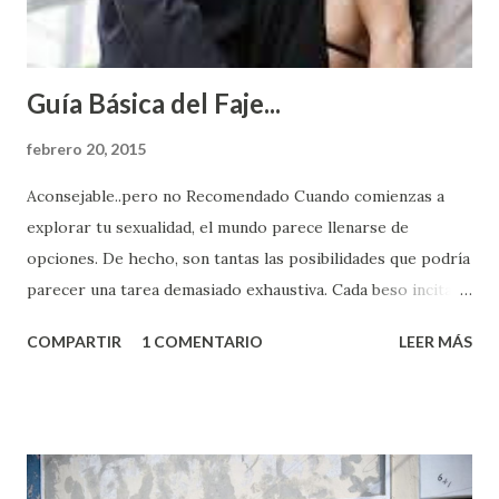
Guía Básica del Faje...
febrero 20, 2015
Aconsejable..pero no Recomendado Cuando comienzas a
explorar tu sexualidad, el mundo parece llenarse de
opciones. De hecho, son tantas las posibilidades que podría
parecer una tarea demasiado exhaustiva. Cada beso incita
algo nuevo y cada roce de tu piel contra la suya estimula
COMPARTIR
1 COMENTARIO
LEER MÁS
partes de ti que jamás hubieras imaginado. El problema es
que se supone que deberías saber todo sobre el sexo
incluso antes de haberlo experimentado. Es como si la vida
esperara que estés lista para lo que sea cuando aún no
conoces ni la mitad de lo que deberías saber. Pero incluso