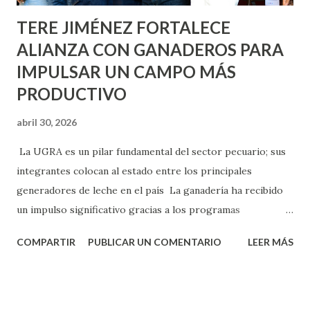
TERE JIMÉNEZ FORTALECE
ALIANZA CON GANADEROS PARA
IMPULSAR UN CAMPO MÁS
PRODUCTIVO
abril 30, 2026
La UGRA es un pilar fundamental del sector pecuario; sus
integrantes colocan al estado entre los principales
generadores de leche en el país La ganadería ha recibido
un impulso significativo gracias a los programas
implementados por la gobernadora Como una clara
COMPARTIR
PUBLICAR UN COMENTARIO
LEER MÁS
muestra de su respaldo firme y decidido al campo, la
gobernadora Tere Jiménez clausuró la Asamblea General
Ordinaria de la Unión Ganadera Regional de Aguascalientes
(UGRA), realizada en la Isla San Marcos, donde reafirmó su