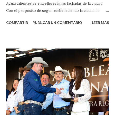
Aguascalientes se embellecerán las fachadas de la ciudad
Con el propósito de seguir embelleciendo la ciudad de
Aguascalientes, la mañana de este jueves, el presidente
COMPARTIR
PUBLICAR UN COMENTARIO
LEER MÁS
municipal, Leo Montañez dio inicio al programa
¡Aguascalientes Pinta Bien!, a través del cual se pintarán
fachadas en diversos puntos de la capital, gracias a la suma
de esfuerzos entre Gobierno del Estado, la Fundación
Corazón Urbano y el Municipio capital. Leo Montañez
informó que en este programa se usarán cerca de 90 mil
metros cuadrados de pintura, para dar inicio en la calle
Nieto, entre Jesús F. Elizondo y la calle 22 de Octubre, con
lo que se aplicará pintura en 66 casas. Posteriormente se
llevará este programa a Villas de Nuestra Señora de la
Asunción, Avenida Alameda y Decreto 27 de Septiembre, en
los edificios FOVISSSTE Ojo de Agua, en la comunidad
Norias de Paso Hondo y en los edificios de...