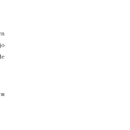
en
jo
de
IR